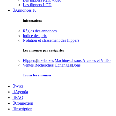
Les flippers P2K/Vidéo
Les flippers LCD
Annonces FJ
Informations
Règles des annonces
Indice des prix
Notation et classement des flippers
Les annonces par catégories
Flippers
|
Jukeboxes
|
Machines à sous
|
Arcades et Vidéo
Ventes
|
Recherches
|
Échanges
|
Dons
Toutes les annonces
Wiki
Agenda
FAQ
Connexion
Inscription