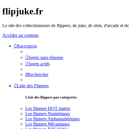
flipjuke.fr
Le site des collectionneurs de flippers, de juke, de slots, d'arcade et d
Accéder au contenu
Raccourcis
Sujets sans réponse
Sujets actifs
Rechercher
Liste des Flippers
Liste des flippers par catégories
Les flippers DOT matrix
Les flippers Numériques
Les flippers Alphanumériques
Les flippers Mécaniques