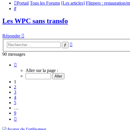
Portail
Tous les Forums
[Les articles]
Flippers : restauration/
Rechercher
Les WPC sans transfo
Répondre
Recherche
Rechercher
avancée
90 messages
Page
1
Aller sur la page :
sur
9
1
2
3
4
5
…
9
Suivant