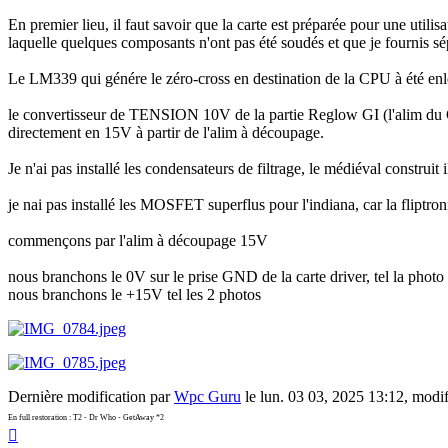
En premier lieu, il faut savoir que la carte est préparée pour une util
laquelle quelques composants n'ont pas été soudés et que je fournis s
Le LM339 qui génére le zéro-cross en destination de la CPU à été enle
le convertisseur de TENSION 10V de la partie Reglow GI (l'alim du GI 
directement en 15V à partir de l'alim à découpage.
Je n'ai pas installé les condensateurs de filtrage, le médiéval construit 
je nai pas installé les MOSFET superflus pour l'indiana, car la fliptron
commençons par l'alim à découpage 15V
nous branchons le 0V sur le prise GND de la carte driver, tel la photo 
nous branchons le +15V tel les 2 photos
Dernière modification par
Wpc Guru
le lun. 03 03, 2025 13:12, modifi
En full restoration : T2 - Dr Who - GetAway *2
Haut