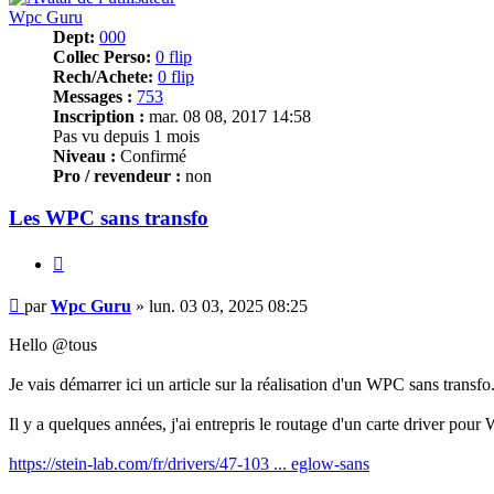
Wpc Guru
Dept:
000
Collec Perso:
0 flip
Rech/Achete:
0 flip
Messages :
753
Inscription :
mar. 08 08, 2017 14:58
Pas vu depuis 1 mois
Niveau :
Confirmé
Pro / revendeur :
non
Les WPC sans transfo
Citer
Message
par
Wpc Guru
»
lun. 03 03, 2025 08:25
Hello @tous
Je vais démarrer ici un article sur la réalisation d'un WPC sans transfo
Il y a quelques années, j'ai entrepris le routage d'un carte driver pour 
https://stein-lab.com/fr/drivers/47-103 ... eglow-sans