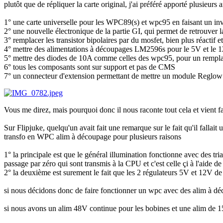
plutôt que de répliquer la carte original, j'ai préféré apporté plusieurs 
1° une carte universelle pour les WPC89(s) et wpc95 en faisant un inv
2° une nouvelle électronique de la partie GI, qui permet de retrouver l
3° remplacer les transistor bipolaires par du mosfet, bien plus réactif et
4° mettre des alimentations à découpages LM2596s pour le 5V et le 12V,
5° mettre des diodes de 10A comme celles des wpc95, pour un remplac
6° tous les composants sont sur support et pas de CMS
7° un connecteur d'extension permettant de mettre un module Reglow qui
Vous me direz, mais pourquoi donc il nous raconte tout cela et vient fa
Sur Flipjuke, quelqu'un avait fait une remarque sur le fait qu'il fallait
transfo en WPC alim à découpage pour plusieurs raisons
1° la principale est que le général illumination fonctionne avec des 
passage par zéro qui sont transmis à la CPU et c'est celle çi à l'aide 
2° la deuxième est surement le fait que les 2 régulateurs 5V et 12V de l
si nous décidons donc de faire fonctionner un wpc avec des alim à déc
si nous avons un alim 48V continue pour les bobines et une alim de 