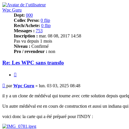
Wpc Guru
Dept:
000
Collec Perso:
0 flip
Rech/Achete:
0 flip
Messages :
753
Inscription :
mar. 08 08, 2017 14:58
Pas vu depuis 1 mois
Niveau :
Confirmé
Pro / revendeur :
non
Re: Les WPC sans transfo
Citer
Message
par
Wpc Guru
»
lun. 03 03, 2025 08:48
il y a un clone de médiéval qui tourne avec cette solution depuis quelqu
Un autre médiéval est en cours de construction et aussi un indiana qui 
voici donc la carte qui a été préparé pour l'INDY :