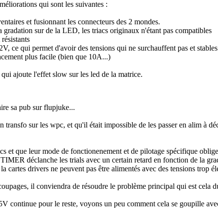
améliorations qui sont les suivantes :
entaires et fusionnant les connecteurs des 2 mondes.
a gradation sur de la LED, les triacs originaux n'étant pas compatibles
 résistants
 ce qui permet d'avoir des tensions qui ne surchauffent pas et stables 
ement plus facile (bien que 10A...)
 ajoute l'effet slow sur les led de la matrice.
ire sa pub sur flupjuke...
 un transfo sur les wpc, et qu'il était impossible de les passer en alim à
triacs et que leur mode de fonctionenement et de pilotage spécifique ob
de TIMER déclanche les trials avec un certain retard en fonction de la gr
a cartes drivers ne peuvent pas être alimentés avec des tensions trop éle
oupages, il conviendra de résoudre le problème principal qui est cela d
15V continue pour le reste, voyons un peu comment cela se goupille av