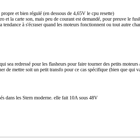
e propre et bien régulé (en dessous de 4,65V le cpu resette)
ptro et la carte son, mais peu de courant est demandé, pour preuve le fus
i a tendance à s'écraser quand les moteurs fonctionnent ou tout autre ch
s qui sea redressé pour les flasheurs pour faire tourner des petits moteu
r de mettre soit un petit transfo pour ce cas spécifique (bien que qui 
és dans les Stern moderne. elle fait 10A sous 48V