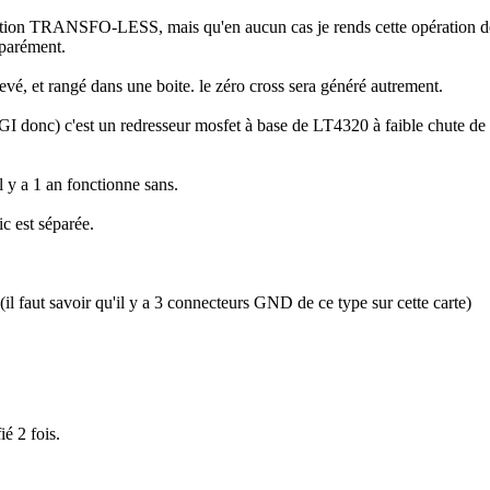
isation TRANSFO-LESS, mais qu'en aucun cas je rends cette opération défi
éparément.
vé, et rangé dans une boite. le zéro cross sera généré autrement.
donc) c'est un redresseur mosfet à base de LT4320 à faible chute de ten
il y a 1 an fonctionne sans.
ic est séparée.
(il faut savoir qu'il y a 3 connecteurs GND de ce type sur cette carte)
é 2 fois.