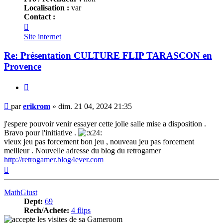
Localisation :
var
Contact :
Contacter
erikrom
Site internet
Re: Présentation CULTURE FLIP TARASCON en
Provence
Citer
Message
par
erikrom
»
dim. 21 04, 2024 21:35
j'espere pouvoir venir essayer cette jolie salle mise a disposition .
Bravo pour l'initiative .
vieux jeu pas forcement bon jeu , nouveau jeu pas forcement
meilleur . Nouvelle adresse du blog du retrogamer
http://retrogamer.blog4ever.com
Haut
MathGiust
Dept:
69
Rech/Achete:
4 flips