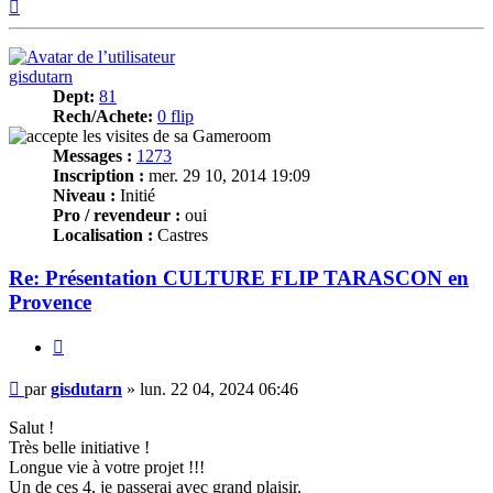
Haut
gisdutarn
Dept:
81
Rech/Achete:
0 flip
Messages :
1273
Inscription :
mer. 29 10, 2014 19:09
Niveau :
Initié
Pro / revendeur :
oui
Localisation :
Castres
Re: Présentation CULTURE FLIP TARASCON en
Provence
Citer
Message
par
gisdutarn
»
lun. 22 04, 2024 06:46
Salut !
Très belle initiative !
Longue vie à votre projet !!!
Un de ces 4, je passerai avec grand plaisir.