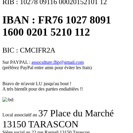
RIB : 10278 09116 00020152101 12
IBAN : FR76 1027 8091
1600 0201 5210 112
BIC : CMCIFR2A
Sur PAYPAL :
assoculture.flip@gmail.com
(préférez PayPal entre amis pour éviter les frais)
Bravo de m'avoir LU jusqu'au bout !
A très bientôt pour des parties endiablées !!
37 Place du Marché
Local associatif au
13150 TARASCON
Siège social au 22 rue Raspail 13150 Tarascon