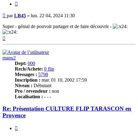
Citer
Message
par
LB45
»
lun. 22 04, 2024 11:30
Super - génial de pouvoir partager et de faire découvrir -
Haut
manu2
Dept:
000
Rech/Achete:
0 flip
Messages :
5798
Inscription :
mar. 01 10, 2002 17:59
Niveau :
Débutant
Pro / revendeur :
non
Localisation :
- - -
Re: Présentation CULTURE FLIP TARASCON en
Provence
Citer