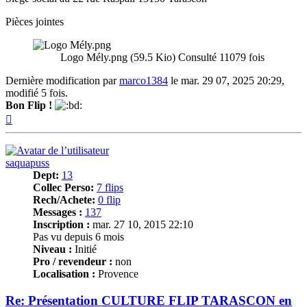
Pièces jointes
Logo Mély.png (59.5 Kio) Consulté 11079 fois
Dernière modification par
marco1384
le mar. 29 07, 2025 20:29,
modifié 5 fois.
Bon Flip !
Haut
saquapuss
Dept:
13
Collec Perso:
7 flips
Rech/Achete:
0 flip
Messages :
137
Inscription :
mar. 27 10, 2015 22:10
Pas vu depuis 6 mois
Niveau :
Initié
Pro / revendeur :
non
Localisation :
Provence
Re: Présentation CULTURE FLIP TARASCON en