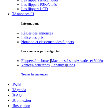
Les flippers Mécaniques
Les flippers P2K/Vidéo
Les flippers LCD
Annonces FJ
Informations
Règles des annonces
Indice des prix
Notation et classement des flippers
Les annonces par catégories
Flippers
|
Jukeboxes
|
Machines à sous
|
Arcades et Vidéo
Ventes
|
Recherches
|
Échanges
|
Dons
Toutes les annonces
Wiki
Agenda
FAQ
Connexion
Inscription