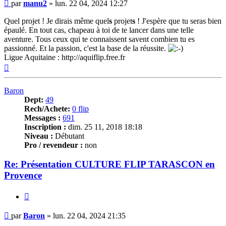
Message
par
manu2
»
lun. 22 04, 2024 12:27
Quel projet ! Je dirais même quel
s
projet
s
! J'espère que tu seras bien
épaulé. En tout cas, chapeau à toi de te lancer dans une telle
aventure. Tous ceux qui te connaissent savent combien tu es
passionné. Et la passion, c'est la base de la réussite.
Ligue Aquitaine : http://aquiflip.free.fr
Haut
Baron
Dept:
49
Rech/Achete:
0 flip
Messages :
691
Inscription :
dim. 25 11, 2018 18:18
Niveau :
Débutant
Pro / revendeur :
non
Re: Présentation CULTURE FLIP TARASCON en
Provence
Citer
Message
par
Baron
»
lun. 22 04, 2024 21:35