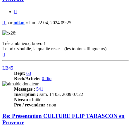
Citer
Message
par
milan
»
lun. 22 04, 2024 09:25
Très ambitieux, bravo !
Le prix s'oublie, la qualité reste... (les tontons flingueurs)
Haut
LB45
Dept:
63
Rech/Achete:
0 flip
Messages :
541
Inscription :
sam. 14 03, 2009 07:22
Niveau :
Initié
Pro / revendeur :
non
Re: Présentation CULTURE FLIP TARASCON en
Provence