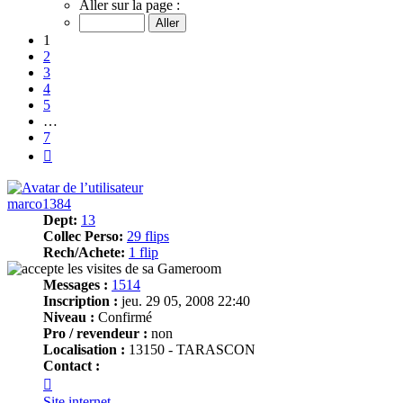
1
Aller sur la page :
sur
7
1
2
3
4
5
…
7
Suivant
marco1384
Dept:
13
Collec Perso:
29 flips
Rech/Achete:
1 flip
Messages :
1514
Inscription :
jeu. 29 05, 2008 22:40
Niveau :
Confirmé
Pro / revendeur :
non
Localisation :
13150 - TARASCON
Contact :
Contacter
marco1384
Site internet