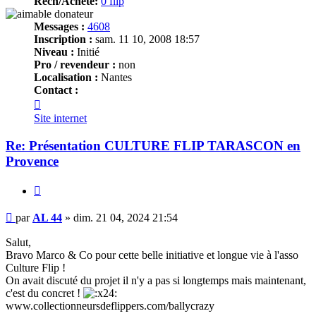
Rech/Achete:
0 flip
Messages :
4608
Inscription :
sam. 11 10, 2008 18:57
Niveau :
Initié
Pro / revendeur :
non
Localisation :
Nantes
Contact :
Contacter
AL
Site internet
44
Re: Présentation CULTURE FLIP TARASCON en
Provence
Citer
Message
par
AL 44
»
dim. 21 04, 2024 21:54
Salut,
Bravo Marco & Co pour cette belle initiative et longue vie à l'asso
Culture Flip !
On avait discuté du projet il n'y a pas si longtemps mais maintenant,
c'est du concret !
www.collectionneursdeflippers.com/ballycrazy