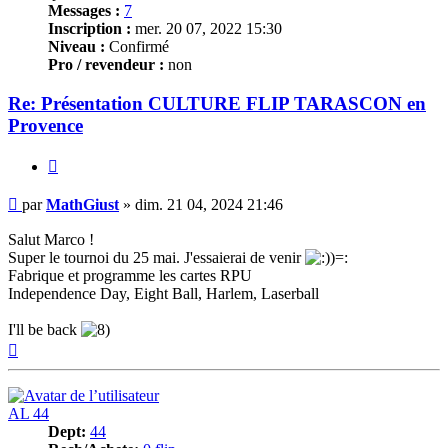
Messages :
7
Inscription :
mer. 20 07, 2022 15:30
Niveau :
Confirmé
Pro / revendeur :
non
Re: Présentation CULTURE FLIP TARASCON en
Provence
Citer
Message
par
MathGiust
»
dim. 21 04, 2024 21:46
Salut Marco !
Super le tournoi du 25 mai. J'essaierai de venir
Fabrique et programme les cartes RPU
Independence Day, Eight Ball, Harlem, Laserball
I'll be back
Haut
AL 44
Dept:
44