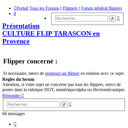
Portail
Tous les Forums
[ Flippers ]
Forum général flippers
Rechercher
Rech
Recherc
avan
Présentation
CULTURE FLIP TARASCON en
Provence
Flipper concerné :
Si necessaire, merci de
proposer un flipper
en relation avec ce sujet.
Règles du forum
Attention, si votre sujet ne concerne pas tous les flippers, merci de
poster dans la rubrique DOT, numérique/alpha ou électromécanique.
Répondre
Recherche
Rechercher
avancée
66 messages
Page