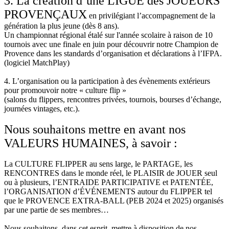
3. La création d’une LIGUE des JOUEURS
PROVENÇAUX
en privilégiant l’accompagnement de la
génération la plus jeune (dès 8 ans).
Un championnat régional étalé sur l'année scolaire à raison de 10
tournois avec une finale en juin pour découvrir notre Champion de
Provence dans les standards d’organisation et déclarations à l’IFPA.
(logiciel MatchPlay)
4. L’organisation ou la participation à des évènements extérieurs
pour promouvoir notre « culture flip »
(salons du flippers, rencontres privées, tournois, bourses d’échange,
journées vintages, etc.).
Nous souhaitons mettre en avant nos
VALEURS HUMAINES, à savoir :
La CULTURE FLIPPER au sens large, le PARTAGE, les
RENCONTRES dans le monde réel, le PLAISIR de JOUER seul
ou à plusieurs, l’ENTRAIDE PARTICIPATIVE et PATENTÉE,
l’ORGANISATION d’ÉVÉNEMENTS autour du FLIPPER tel
que le PROVENCE EXTRA-BALL (PEB 2024 et 2025) organisés
par une partie de ses membres…
Nous souhaitons, dans cet esprit, mettre à disposition de nos