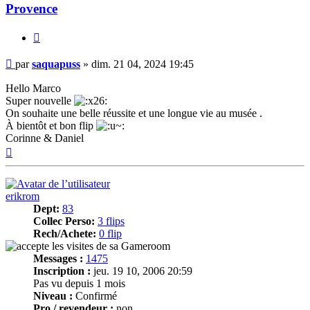
Provence
Citer
Message
par
saquapuss
»
dim. 21 04, 2024 19:45
Hello Marco
Super nouvelle
On souhaite une belle réussite et une longue vie au musée .
À bientôt et bon flip
Corinne & Daniel
Haut
erikrom
Dept:
83
Collec Perso:
3 flips
Rech/Achete:
0 flip
Messages :
1475
Inscription :
jeu. 19 10, 2006 20:59
Pas vu depuis 1 mois
Niveau :
Confirmé
Pro / revendeur :
non