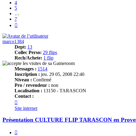
4
5
…
7
Suivant
marco1384
Dept:
13
Collec Perso:
29 flips
Rech/Achete:
1 flip
Messages :
1514
Inscription :
jeu. 29 05, 2008 22:40
Niveau :
Confirmé
Pro / revendeur :
non
Localisation :
13150 - TARASCON
Contact :
Contacter
marco1384
Site internet
Présentation CULTURE FLIP TARASCON en Prove
Citer