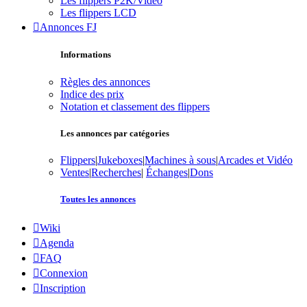
Les flippers P2K/Vidéo
Les flippers LCD
Annonces FJ
Informations
Règles des annonces
Indice des prix
Notation et classement des flippers
Les annonces par catégories
Flippers
|
Jukeboxes
|
Machines à sous
|
Arcades et Vidéo
Ventes
|
Recherches
|
Échanges
|
Dons
Toutes les annonces
Wiki
Agenda
FAQ
Connexion
Inscription