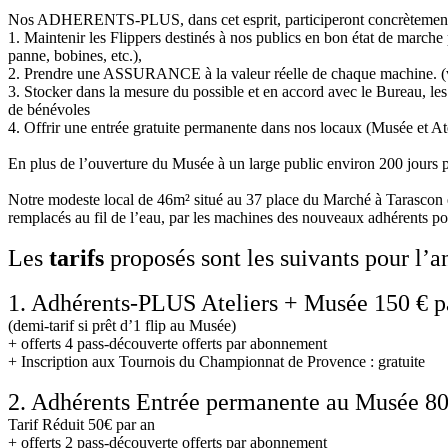
Nos ADHERENTS-PLUS, dans cet esprit, participeront concrètement à n
1. Maintenir les Flippers destinés à nos publics en bon état de marche
panne, bobines, etc.),
2. Prendre une ASSURANCE à la valeur réelle de chaque machine. (val
3. Stocker dans la mesure du possible et en accord avec le Bureau, le
de bénévoles
4. Offrir une entrée gratuite permanente dans nos locaux (Musée et Atel
En plus de l’ouverture du Musée à un large public environ 200 jours p
Notre modeste local de 46m² situé au 37 place du Marché à Tarascon e
remplacés au fil de l’eau, par les machines des nouveaux adhérents pour
Les
tarifs
proposés sont les suivants pour l’a
1. Adhérents-PLUS Ateliers + Musée 150 € p
(demi-tarif si prêt d’1 flip au Musée)
+ offerts 4 pass-découverte offerts par abonnement
+ Inscription aux Tournois du Championnat de Provence : gratuite
2. Adhérents Entrée permanente au Musée 80
Tarif Réduit 50€ par an
+ offerts 2 pass-découverte offerts par abonnement