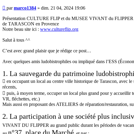
Message
par
marco1384
»
dim. 21 04, 2024 19:06
Présentation CULTURE FLIP et du MUSEE VIVANT du FLIPPER
de TARASCON en Provence
Notre beau site ici :
www.cultureflip.org
Salut à tous ^^
C’est avec grand plaisir que je rédige ce post…
Avec quelques amis ludobistrophiles ou impliqué dans l’ESS (Économi
1. La sauvegarde du patrimoine ludobistrophil
 en occupant un local au centre ville historique de Tarascon, avec le
récents,
 puis, à moyen terme, occuper un local plus grand pour y accueillir to
VR, fléchettes, etc.)
Mais aussi en proposant des ATELIERS de réparation/restauration, s
2. La participation à une société plus inclusi
VIVANT DU FLIPPER au grand public durant les périodes de vacanc
n°37, place du Marché
au
, et par :