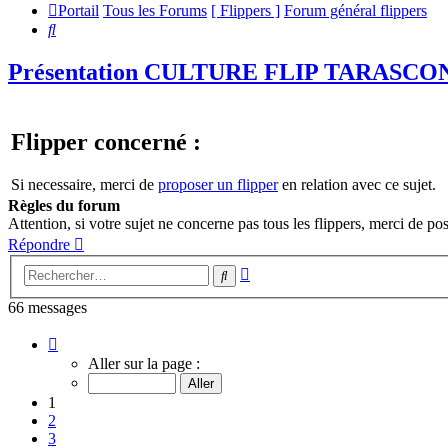
Portail
Tous les Forums
[ Flippers ]
Forum général flippers
Rechercher
Présentation CULTURE FLIP TARASCON
Flipper concerné :
Si necessaire, merci de
proposer un flipper
en relation avec ce sujet.
Règles du forum
Attention, si votre sujet ne concerne pas tous les flippers, merci de
Répondre
Recherche
Rechercher
avancée
66 messages
Page
1
Aller sur la page :
sur
7
1
2
3