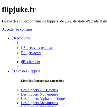
flipjuke.fr
Le site des collectionneurs de flippers, de juke, de slots, d'arcade et d
Accéder au contenu
Raccourcis
Sujets sans réponse
Sujets actifs
Rechercher
Liste des Flippers
Liste des flippers par catégories
Les flippers DOT matrix
Les flippers Numériques
Les flippers Alphanumériques
Les flippers Mécaniques