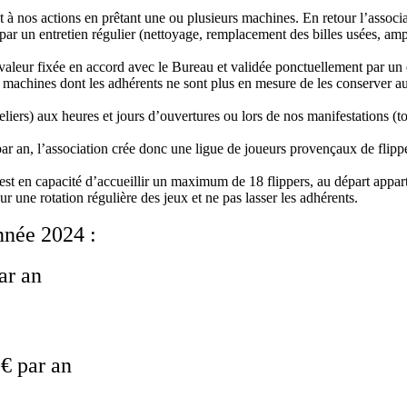
os actions en prêtant une ou plusieurs machines. En retour l’associa
 par un entretien régulier (nettoyage, remplacement des billes usées, am
eur fixée en accord avec le Bureau et validée ponctuellement par un 
s machines dont les adhérents ne sont plus en mesure de les conserver a
iers) aux heures et jours d’ouvertures ou lors de nos manifestations (to
ar an, l’association crée donc une ligue de joueurs provençaux de flip
st en capacité d’accueillir un maximum de 18 flippers, au départ appa
 une rotation régulière des jeux et ne pas lasser les adhérents.
nnée 2024 :
ar an
€ par an