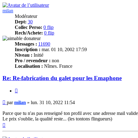
milan
Modérateur
Dept:
30
Collec Perso:
0 flip
Rech/Achete:
0 flip
Messages :
11690
Inscription :
mar. 01 10, 2002 17:59
Niveau :
Initié
Pro / revendeur :
non
Localisation :
Nîmes. France
Re: Re-fabrication du galet pour les Emaphone
Citer
Message
par
milan
»
lun. 31 10, 2022 11:54
Parce que tu n'as pas renseigné ton profil avec une adresse mail valide.
Le prix s'oublie, la qualité reste... (les tontons flingueurs)
Haut