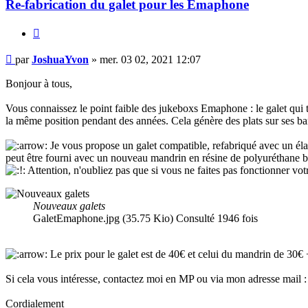
Re-fabrication du galet pour les Emaphone
Citer
Message
par
JoshuaYvon
»
mer. 03 02, 2021 12:07
Bonjour à tous,
Vous connaissez le point faible des jukeboxs Emaphone : le galet qui t
la même position pendant des années. Cela génère des plats sur ses bande
Je vous propose un galet compatible, refabriqué avec un élasto
peut être fourni avec un nouveau mandrin en résine de polyuréthane bag
Attention, n'oubliez pas que si vous ne faites pas fonctionner vo
Nouveaux galets
GaletEmaphone.jpg (35.75 Kio) Consulté 1946 fois
Le prix pour le galet est de 40€ et celui du mandrin de 30€ +
Si cela vous intéresse, contactez moi en MP ou via mon adresse mail :
Cordialement