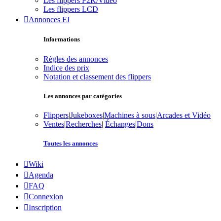
Les flippers P2K/Vidéo
Les flippers LCD
Annonces FJ
Informations
Règles des annonces
Indice des prix
Notation et classement des flippers
Les annonces par catégories
Flippers
|
Jukeboxes
|
Machines à sous
|
Arcades et Vidéo
Ventes
|
Recherches
|
Échanges
|
Dons
Toutes les annonces
Wiki
Agenda
FAQ
Connexion
Inscription