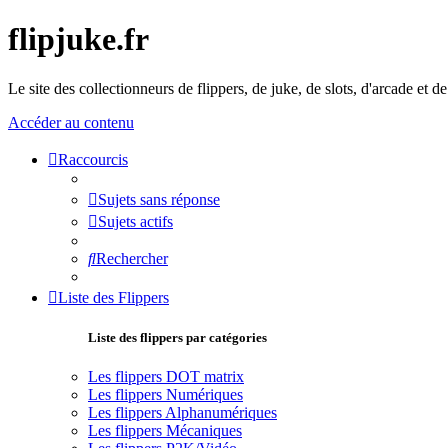
flipjuke.fr
Le site des collectionneurs de flippers, de juke, de slots, d'arcade et d
Accéder au contenu
Raccourcis
Sujets sans réponse
Sujets actifs
Rechercher
Liste des Flippers
Liste des flippers par catégories
Les flippers DOT matrix
Les flippers Numériques
Les flippers Alphanumériques
Les flippers Mécaniques