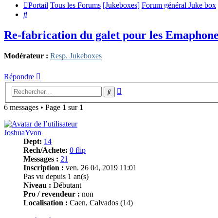
Portail
Tous les Forums
[Jukeboxes]
Forum général Juke box
Rechercher
Re-fabrication du galet pour les Emaphon
Modérateur :
Resp. Jukeboxes
Répondre
Recherche
Rechercher
avancée
6 messages • Page
1
sur
1
JoshuaYvon
Dept:
14
Rech/Achete:
0 flip
Messages :
21
Inscription :
ven. 26 04, 2019 11:01
Pas vu depuis 1 an(s)
Niveau :
Débutant
Pro / revendeur :
non
Localisation :
Caen, Calvados (14)