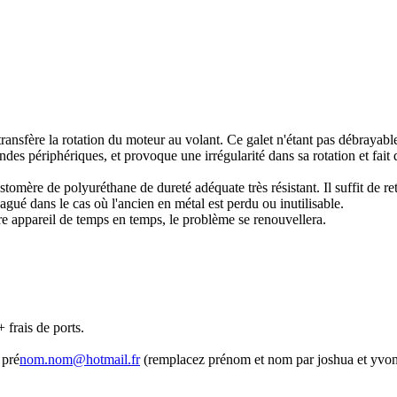
ransfère la rotation du moteur au volant. Ce galet n'étant pas débrayab
s périphériques, et provoque une irrégularité dans sa rotation et fait du
mère de polyuréthane de dureté adéquate très résistant. Il suffit de reti
ué dans le cas où l'ancien en métal est perdu ou inutilisable.
tre appareil de temps en temps, le problème se renouvellera.
 frais de ports.
 pré
nom.nom@hotmail.fr
(remplacez prénom et nom par joshua et yvon