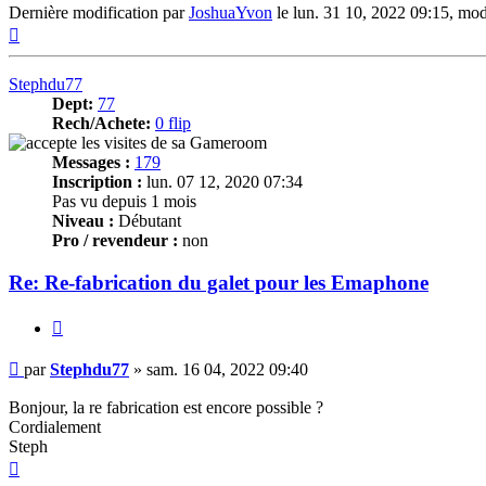
Dernière modification par
JoshuaYvon
le lun. 31 10, 2022 09:15, modi
Haut
Stephdu77
Dept:
77
Rech/Achete:
0 flip
Messages :
179
Inscription :
lun. 07 12, 2020 07:34
Pas vu depuis 1 mois
Niveau :
Débutant
Pro / revendeur :
non
Re: Re-fabrication du galet pour les Emaphone
Citer
Message
par
Stephdu77
»
sam. 16 04, 2022 09:40
Bonjour, la re fabrication est encore possible ?
Cordialement
Steph
Haut