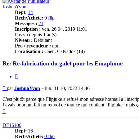
JoshuaYvon
Dept:
14
Rech/Achete:
0 flip
Messages :
21
Inscription :
ven. 26 04, 2019 11:01
Pas vu depuis 1 an(s)
Niveau :
Débutant
Pro / revendeur :
non
Localisation :
Caen, Calvados (14)
Re: Re-fabrication du galet pour les Emaphone
Citer
Message
par
JoshuaYvon
»
lun. 31 10, 2022 14:46
C'est plutôt parce que Flipjuke a refusé mon adresse hotmail à l'inscript
J'avais pourtant fait un renvoi de tout ce qui contient "flipjuke" mais
Haut
DF16100
Dept:
16
Rech/Achete:
0 flip