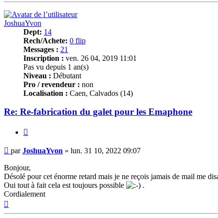
JoshuaYvon
Dept:
14
Rech/Achete:
0 flip
Messages :
21
Inscription :
ven. 26 04, 2019 11:01
Pas vu depuis 1 an(s)
Niveau :
Débutant
Pro / revendeur :
non
Localisation :
Caen, Calvados (14)
Re: Re-fabrication du galet pour les Emaphone
Citer
Message
par
JoshuaYvon
»
lun. 31 10, 2022 09:07
Bonjour,
Désolé pour cet énorme retard mais je ne reçois jamais de mail me di
Oui tout à fait cela est toujours possible
.
Cordialement
Haut