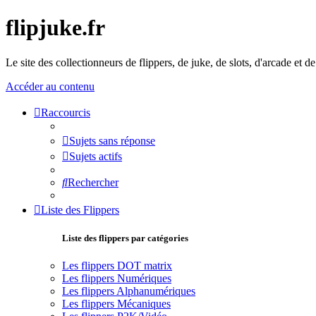
flipjuke.fr
Le site des collectionneurs de flippers, de juke, de slots, d'arcade et d
Accéder au contenu
Raccourcis
Sujets sans réponse
Sujets actifs
Rechercher
Liste des Flippers
Liste des flippers par catégories
Les flippers DOT matrix
Les flippers Numériques
Les flippers Alphanumériques
Les flippers Mécaniques