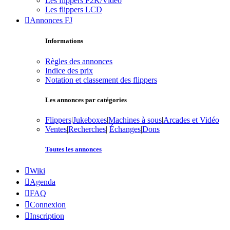
Les flippers P2K/Vidéo
Les flippers LCD
Annonces FJ
Informations
Règles des annonces
Indice des prix
Notation et classement des flippers
Les annonces par catégories
Flippers
|
Jukeboxes
|
Machines à sous
|
Arcades et Vidéo
Ventes
|
Recherches
|
Échanges
|
Dons
Toutes les annonces
Wiki
Agenda
FAQ
Connexion
Inscription