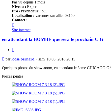
Pas vu depuis 1 mois
Niveau :
Expert
Pro / revendeur :
oui
Localisation :
varennes sur allier 03150
Contact :
Contacter
loose
Site internet
bernard
en attendant la BOMBE que sera le prochain C G
Citer
Message
par
loose bernard
»
sam. 10 03, 2018 20:15
Quelques photos du show-room, en attendant le 3eme CHICAGO GAMIN
Pièces jointes