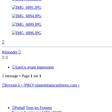
Haut
Répondre
Aperçu avant impression
1 message • Page
1
sur
1
Revenir à « [PRO] planetetranscardsjeux.com »
Portail
Tous les Forums