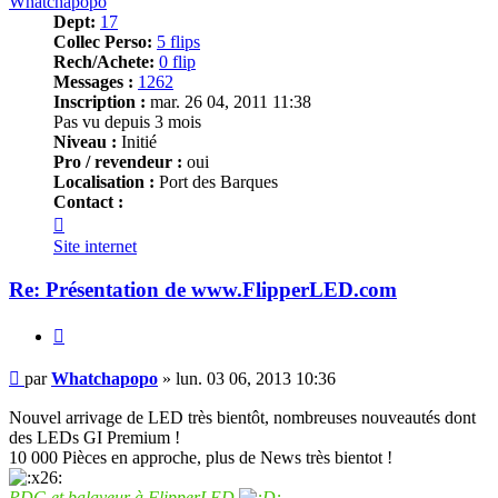
Whatchapopo
Dept:
17
Collec Perso:
5 flips
Rech/Achete:
0 flip
Messages :
1262
Inscription :
mar. 26 04, 2011 11:38
Pas vu depuis 3 mois
Niveau :
Initié
Pro / revendeur :
oui
Localisation :
Port des Barques
Contact :
Contacter
Whatchapopo
Site internet
Re: Présentation de www.FlipperLED.com
Citer
Message
par
Whatchapopo
»
lun. 03 06, 2013 10:36
Nouvel arrivage de LED très bientôt, nombreuses nouveautés dont
des LEDs GI Premium !
10 000 Pièces en approche, plus de News très bientot !
PDG et balayeur à FlipperLED