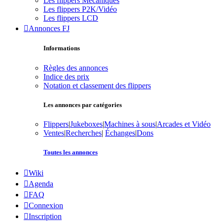
Les flippers Mécaniques
Les flippers P2K/Vidéo
Les flippers LCD
Annonces FJ
Informations
Règles des annonces
Indice des prix
Notation et classement des flippers
Les annonces par catégories
Flippers
|
Jukeboxes
|
Machines à sous
|
Arcades et Vidéo
Ventes
|
Recherches
|
Échanges
|
Dons
Toutes les annonces
Wiki
Agenda
FAQ
Connexion
Inscription