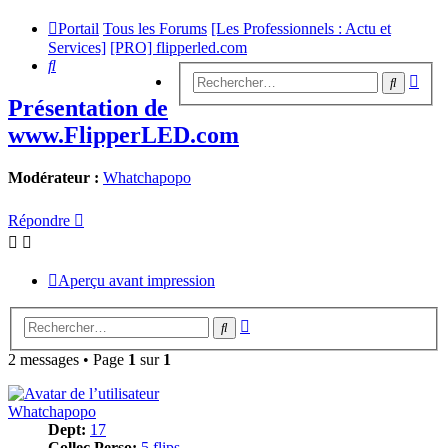
Portail
Tous les Forums
[Les Professionnels : Actu et
Services]
[PRO] flipperled.com
Rechercher
Rech
Recherc
avan
Présentation de
www.FlipperLED.com
Modérateur :
Whatchapopo
Répondre
Aperçu avant impression
Recherche
Rechercher
avancée
2 messages • Page
1
sur
1
Whatchapopo
Dept:
17
Collec Perso:
5 flips