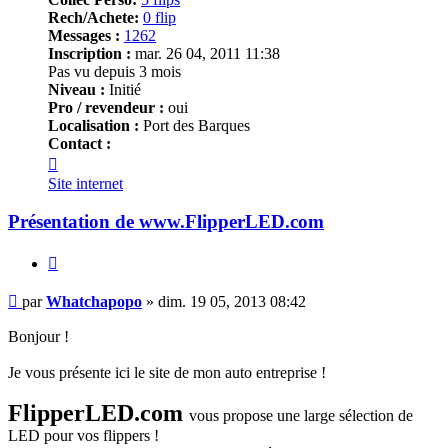
Rech/Achete:
0 flip
Messages :
1262
Inscription :
mar. 26 04, 2011 11:38
Pas vu depuis 3 mois
Niveau :
Initié
Pro / revendeur :
oui
Localisation :
Port des Barques
Contact :
Contacter
Whatchapopo
Site internet
Présentation de www.FlipperLED.com
Citer
Message
par
Whatchapopo
»
dim. 19 05, 2013 08:42
Bonjour !
Je vous présente ici le site de mon auto entreprise !
FlipperLED.com
vous propose une large sélection de
LED pour vos flippers !