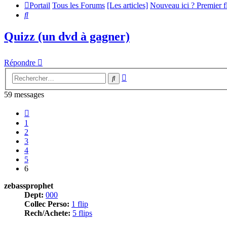
Portail
Tous les Forums
[Les articles]
Nouveau ici ? Premier 
Rechercher
Quizz (un dvd à gagner)
Répondre
Recherche
Rechercher
avancée
59 messages
Précédent
1
2
3
4
5
6
zebassprophet
Dept:
000
Collec Perso:
1 flip
Rech/Achete:
5 flips