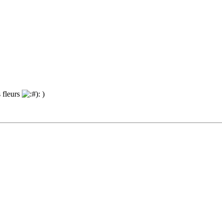
s fleurs
)