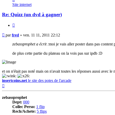
fred
Site internet
Re: Quizz (un dvd à gagner)
Citer
Message
par
fred
»
ven. 11 11, 2011 22:12
zebassprophet a écrit :
moi je vais aller poster dans pas content p
de plus cette partie du plateau on la vois pas sur ipdb :D
et on n'était pas noté mais on n'avait toutes les réponses aussi avec le
insertcoins.net
le site des potes de l'arcade
Haut
zebassprophet
Dept:
000
Collec Perso:
1 flip
Rech/Achete:
5 flips