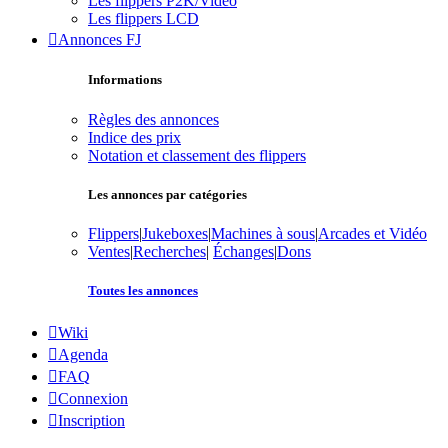
Les flippers P2K/Vidéo
Les flippers LCD
Annonces FJ
Informations
Règles des annonces
Indice des prix
Notation et classement des flippers
Les annonces par catégories
Flippers
|
Jukeboxes
|
Machines à sous
|
Arcades et Vidéo
Ventes
|
Recherches
|
Échanges
|
Dons
Toutes les annonces
Wiki
Agenda
FAQ
Connexion
Inscription