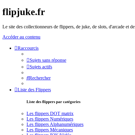
flipjuke.fr
Le site des collectionneurs de flippers, de juke, de slots, d'arcade et d
Accéder au contenu
Raccourcis
Sujets sans réponse
Sujets actifs
Rechercher
Liste des Flippers
Liste des flippers par catégories
Les flippers DOT matrix
Les flippers Numériques
Les flippers Alphanumériques
Les flippers Mécaniques