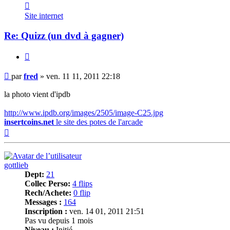
Contacter
fred
Site internet
Re: Quizz (un dvd à gagner)
Citer
Message
par
fred
»
ven. 11 11, 2011 22:18
la photo vient d'ipdb
http://www.ipdb.org/images/2505/image-C25.jpg
insertcoins.net
le site des potes de l'arcade
Haut
gottlieb
Dept:
21
Collec Perso:
4 flips
Rech/Achete:
0 flip
Messages :
164
Inscription :
ven. 14 01, 2011 21:51
Pas vu depuis 1 mois
Niveau :
Initié