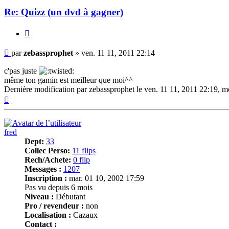
Re: Quizz (un dvd à gagner)
Citer
Message
par
zebassprophet
»
ven. 11 11, 2011 22:14
c'pas juste
même ton gamin est meilleur que moi^^
Dernière modification par
zebassprophet
le ven. 11 11, 2011 22:19, mo
Haut
fred
Dept:
33
Collec Perso:
11 flips
Rech/Achete:
0 flip
Messages :
1207
Inscription :
mar. 01 10, 2002 17:59
Pas vu depuis 6 mois
Niveau :
Débutant
Pro / revendeur :
non
Localisation :
Cazaux
Contact :