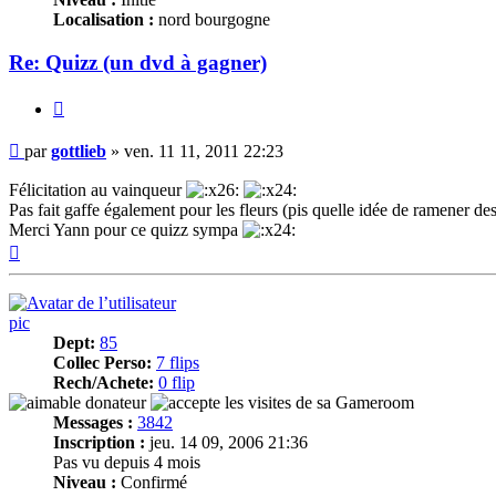
Localisation :
nord bourgogne
Re: Quizz (un dvd à gagner)
Citer
Message
par
gottlieb
»
ven. 11 11, 2011 22:23
Félicitation au vainqueur
Pas fait gaffe également pour les fleurs (pis quelle idée de ramener de
Merci Yann pour ce quizz sympa
Haut
pic
Dept:
85
Collec Perso:
7 flips
Rech/Achete:
0 flip
Messages :
3842
Inscription :
jeu. 14 09, 2006 21:36
Pas vu depuis 4 mois
Niveau :
Confirmé