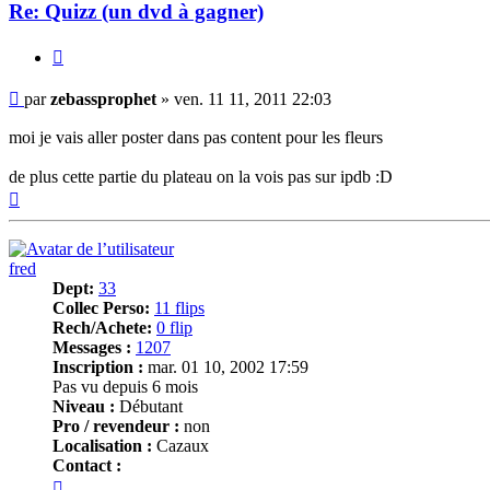
Re: Quizz (un dvd à gagner)
Citer
Message
par
zebassprophet
»
ven. 11 11, 2011 22:03
moi je vais aller poster dans pas content pour les fleurs
de plus cette partie du plateau on la vois pas sur ipdb :D
Haut
fred
Dept:
33
Collec Perso:
11 flips
Rech/Achete:
0 flip
Messages :
1207
Inscription :
mar. 01 10, 2002 17:59
Pas vu depuis 6 mois
Niveau :
Débutant
Pro / revendeur :
non
Localisation :
Cazaux
Contact :
Contacter