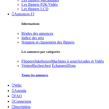
Les flippers Mécaniques
Les flippers P2K/Vidéo
Les flippers LCD
Annonces FJ
Informations
Règles des annonces
Indice des prix
Notation et classement des flippers
Les annonces par catégories
Flippers
|
Jukeboxes
|
Machines à sous
|
Arcades et Vidéo
Ventes
|
Recherches
|
Échanges
|
Dons
Toutes les annonces
Wiki
Agenda
FAQ
Connexion
Inscription