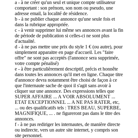
a - à ne créer qu'un seul et unique compte utilisateur
comportant : son prénom, son nom ou pseudo, une
adresse email, la localité de résidence.
b - à ne publier chaque annonce qu'une seule fois et
dans la rubrique appropriée.
c - à venir supprimer lui même ses annonces avant la fin
de période de publication si celles-ci ne sont plus
d'actualité.
d - à ne pas mettre une prix du style 1 € (ou autre), pour
simplement apparaitre en page d'accueil. Les "faire
offre" ne sont pas acceptés (l'annonce sera supprimée,
votre compte pénalisé)
e - à être particulièrement descriptif, précis et honnête
dans toutes les annonces qu'il met en ligne. Chaque titre
d'annonce devra notamment être choisi de façon à ce
que l'internaute sache de quoi il s'agit sans avoir à
cliquer sur une annonce. Des expressions telles que
SUPER AFFAIRE ... A VOIR ABSOLUMENT ...
ETAT EXCEPTIONNEL ... A NE PAS RATER, etc,
... ou des qualificatifs tels : TRES BEAU, SUPERBE,
MAGNIFIQUE, ... . ne figureront pas dans le titre des
annonces.
f - à ne pas rediriger les internautes, de manière directe
ou indirecte, vers un autre site internet, y compris son
site personnel.