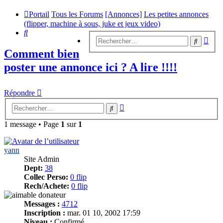
Portail
Tous les Forums
[Annonces]
Les petites annonces
(flipper, machine à sous, juke et jeux video)
Rechercher
Rech
Recherc
avan
Comment bien
poster une annonce ici ? A lire !!!!
Répondre
Recherche
Rechercher
avancée
1 message • Page
1
sur
1
yann
Site Admin
Dept:
38
Collec Perso:
0 flip
Rech/Achete:
0 flip
Messages :
4712
Inscription :
mar. 01 10, 2002 17:59
Niveau :
Confirmé