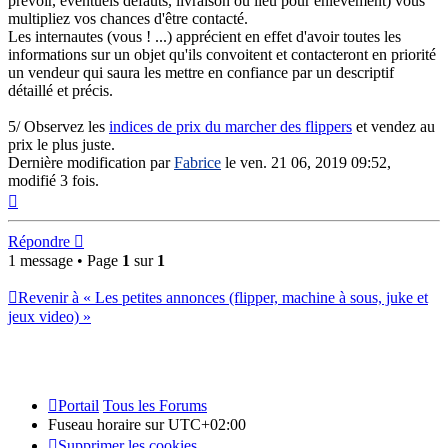
prévoir, éventuels défauts, livraison ou lieu pour enlèvement) vous
multipliez vos chances d'être contacté.
Les internautes (vous ! ...) apprécient en effet d'avoir toutes les
informations sur un objet qu'ils convoitent et contacteront en priorité
un vendeur qui saura les mettre en confiance par un descriptif
détaillé et précis.
5/ Observez les
indices de prix du marcher des flippers
et vendez au
prix le plus juste.
Dernière modification par
Fabrice
le ven. 21 06, 2019 09:52,
modifié 3 fois.
Haut
Répondre
1 message • Page
1
sur
1
Revenir à « Les petites annonces (flipper, machine à sous, juke et
jeux video) »
Portail
Tous les Forums
Fuseau horaire sur
UTC+02:00
Supprimer les cookies