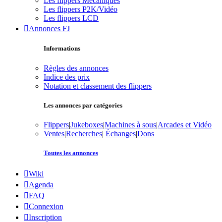
Les flippers Mécaniques
Les flippers P2K/Vidéo
Les flippers LCD
Annonces FJ
Informations
Règles des annonces
Indice des prix
Notation et classement des flippers
Les annonces par catégories
Flippers
|
Jukeboxes
|
Machines à sous
|
Arcades et Vidéo
Ventes
|
Recherches
|
Échanges
|
Dons
Toutes les annonces
Wiki
Agenda
FAQ
Connexion
Inscription