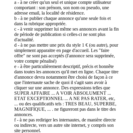
a - à ne créer qu'un seul et unique compte utilisateur
comportant : son prénom, son nom ou pseudo, une
adresse email, la localité de résidence.
b - à ne publier chaque annonce qu'une seule fois et
dans la rubrique appropriée.
c - à venir supprimer lui même ses annonces avant la fin
de période de publication si celles-ci ne sont plus
d'actualité.
d - à ne pas mettre une prix du style 1 € (ou autre), pour
simplement apparaitre en page d'accueil. Les "faire
offre" ne sont pas acceptés (l'annonce sera supprimée,
votre compte pénalisé)
e - à être particulièrement descriptif, précis et honnête
dans toutes les annonces qu'il met en ligne. Chaque titre
d'annonce devra notamment être choisi de façon à ce
que l'internaute sache de quoi il s'agit sans avoir à
cliquer sur une annonce. Des expressions telles que
SUPER AFFAIRE ... A VOIR ABSOLUMENT ...
ETAT EXCEPTIONNEL ... A NE PAS RATER, etc,
... ou des qualificatifs tels : TRES BEAU, SUPERBE,
MAGNIFIQUE, ... . ne figureront pas dans le titre des
annonces.
f - à ne pas rediriger les internautes, de manière directe
ou indirecte, vers un autre site internet, y compris son
site personnel.