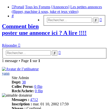
Portail
Tous les Forums
[Annonces]
Les petites annonces
(flipper, machine à sous, juke et jeux video)
Rechercher
Rech
Recherc
avan
Comment bien
poster une annonce ici ? A lire !!!!
Répondre
Recherche
Rechercher
avancée
1 message • Page
1
sur
1
yann
Site Admin
Dept:
38
Collec Perso:
0 flip
Rech/Achete:
0 flip
Messages :
4712
Inscription :
mar. 01 10, 2002 17:59
Niveau :
Confirmé