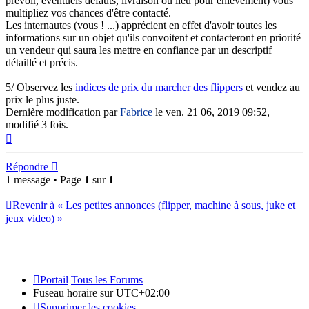
prévoir, éventuels défauts, livraison ou lieu pour enlèvement) vous
multipliez vos chances d'être contacté.
Les internautes (vous ! ...) apprécient en effet d'avoir toutes les
informations sur un objet qu'ils convoitent et contacteront en priorité
un vendeur qui saura les mettre en confiance par un descriptif
détaillé et précis.
5/ Observez les
indices de prix du marcher des flippers
et vendez au
prix le plus juste.
Dernière modification par
Fabrice
le ven. 21 06, 2019 09:52,
modifié 3 fois.
Haut
Répondre
1 message • Page
1
sur
1
Revenir à « Les petites annonces (flipper, machine à sous, juke et
jeux video) »
Portail
Tous les Forums
Fuseau horaire sur
UTC+02:00
Supprimer les cookies