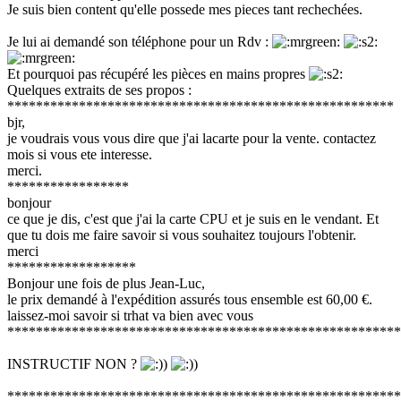
Je suis bien content qu'elle possede mes pieces tant rechechées.
Je lui ai demandé son téléphone pour un Rdv :
Et pourquoi pas récupéré les pièces en mains propres
Quelques extraits de ses propos :
******************************************************
bjr,
je voudrais vous vous dire que j'ai lacarte pour la vente. contactez
mois si vous ete interesse.
merci.
*****************
bonjour
ce que je dis, c'est que j'ai la carte CPU et je suis en le vendant. Et
que tu dois me faire savoir si vous souhaitez toujours l'obtenir.
merci
******************
Bonjour une fois de plus Jean-Luc,
le prix demandé à l'expédition assurés tous ensemble est 60,00 €.
laissez-moi savoir si trhat va bien avec vous
*******************************************************
INSTRUCTIF NON ?
*******************************************************