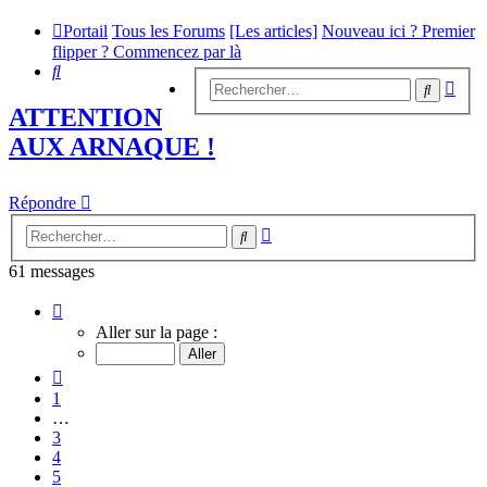
Portail
Tous les Forums
[Les articles]
Nouveau ici ? Premier
flipper ? Commencez par là
Rechercher
Rech
Recherc
avan
ATTENTION
AUX ARNAQUE !
Répondre
Recherche
Rechercher
avancée
61 messages
Page
7
Aller sur la page :
sur
7
Précédent
1
…
3
4
5