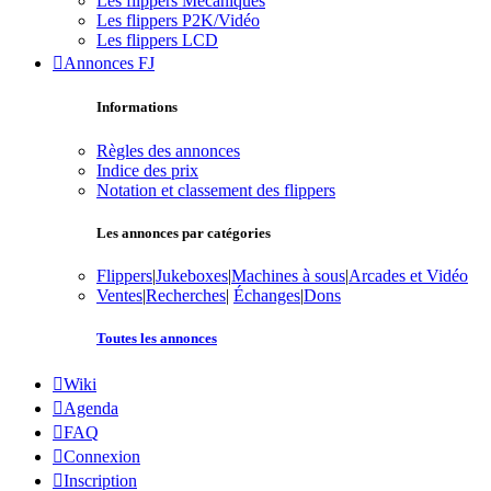
Les flippers Mécaniques
Les flippers P2K/Vidéo
Les flippers LCD
Annonces FJ
Informations
Règles des annonces
Indice des prix
Notation et classement des flippers
Les annonces par catégories
Flippers
|
Jukeboxes
|
Machines à sous
|
Arcades et Vidéo
Ventes
|
Recherches
|
Échanges
|
Dons
Toutes les annonces
Wiki
Agenda
FAQ
Connexion
Inscription