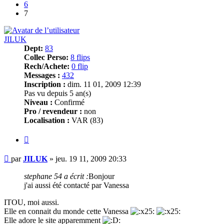
6
7
JILUK
Dept:
83
Collec Perso:
8 flips
Rech/Achete:
0 flip
Messages :
432
Inscription :
dim. 11 01, 2009 12:39
Pas vu depuis 5 an(s)
Niveau :
Confirmé
Pro / revendeur :
non
Localisation :
VAR (83)
Citer
Message
par
JILUK
»
jeu. 19 11, 2009 20:33
stephane 54 a écrit :
Bonjour
j'ai aussi été contacté par Vanessa
ITOU, moi aussi.
Elle en connait du monde cette Vanessa
Elle adore le site apparemment