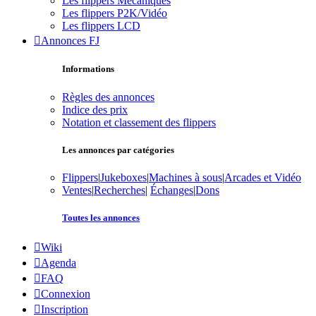
Les flippers Mécaniques
Les flippers P2K/Vidéo
Les flippers LCD
Annonces FJ
Informations
Règles des annonces
Indice des prix
Notation et classement des flippers
Les annonces par catégories
Flippers
|
Jukeboxes
|
Machines à sous
|
Arcades et Vidéo
Ventes
|
Recherches
|
Échanges
|
Dons
Toutes les annonces
Wiki
Agenda
FAQ
Connexion
Inscription