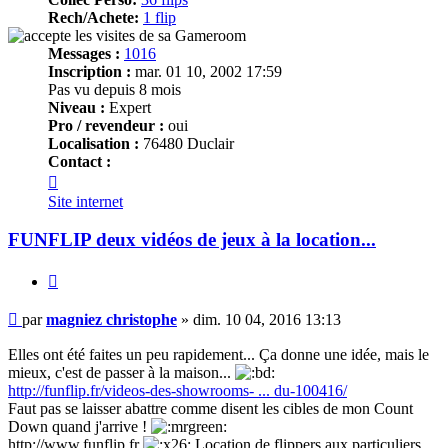
Rech/Achete:
1 flip
Messages :
1016
Inscription :
mar. 01 10, 2002 17:59
Pas vu depuis 8 mois
Niveau :
Expert
Pro / revendeur :
oui
Localisation :
76480 Duclair
Contact :
Contacter
magniez
Site internet
christophe
FUNFLIP deux vidéos de jeux à la location...
Citer
Message
par
magniez christophe
»
dim. 10 04, 2016 13:13
Elles ont été faites un peu rapidement... Ça donne une idée, mais le
mieux, c'est de passer à la maison...
http://funflip.fr/videos-des-showrooms- ... du-100416/
Faut pas se laisser abattre comme disent les cibles de mon Count
Down quand j'arrive !
http://www.funflip.fr
Location de flippers aux particuliers.