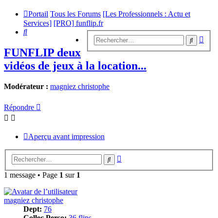
Portail
Tous les Forums
[Les Professionnels : Actu et
Services]
[PRO] funflip.fr
Rechercher
Rech
Recherc
avan
FUNFLIP deux
vidéos de jeux à la location...
Modérateur :
magniez christophe
Répondre
Aperçu avant impression
Recherche
Rechercher
avancée
1 message • Page
1
sur
1
magniez christophe
Dept:
76
Collec Perso:
36 flips