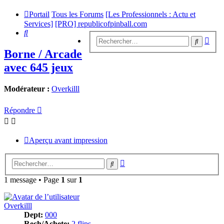
Portail
Tous les Forums
[Les Professionnels : Actu et
Services]
[PRO] republicofpinball.com
Rechercher
Rech
Recherc
avan
Borne / Arcade
avec 645 jeux
Modérateur :
Overkilll
Répondre
Aperçu avant impression
Recherche
Rechercher
avancée
1 message • Page
1
sur
1
Overkilll
Dept:
000
Rech/Achete:
2 flips