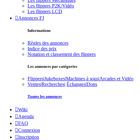
Les flippers Mécaniques
Les flippers P2K/Vidéo
Les flippers LCD
Annonces FJ
Informations
Règles des annonces
Indice des prix
Notation et classement des flippers
Les annonces par catégories
Flippers
|
Jukeboxes
|
Machines à sous
|
Arcades et Vidéo
Ventes
|
Recherches
|
Échanges
|
Dons
Toutes les annonces
Wiki
Agenda
FAQ
Connexion
Inscription