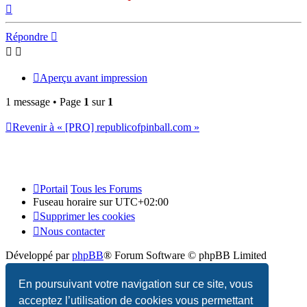
Haut
Répondre
Aperçu avant impression
1 message • Page
1
sur
1
Revenir à « [PRO] republicofpinball.com »
Portail
Tous les Forums
Fuseau horaire sur
UTC+02:00
Supprimer les cookies
Nous contacter
Développé par
phpBB
® Forum Software © phpBB Limited
Traduction française officielle
©
Qiaeru
En poursuivant votre navigation sur ce site, vous
acceptez l’utilisation de cookies vous permettant
Confidentialité
|
Conditions