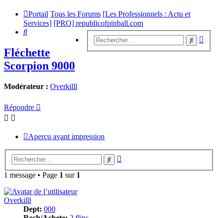
Portail
Tous les Forums
[Les Professionnels : Actu et
Services]
[PRO] republicofpinball.com
Rechercher
Rech
Recherc
avan
Fléchette
Scorpion 9000
Modérateur :
Overkilll
Répondre
Aperçu avant impression
Recherche
Rechercher
avancée
1 message • Page
1
sur
1
Overkilll
Dept:
000
Rech/Achete:
2 flips