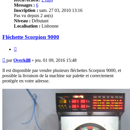
Messages :
6
Inscription :
sam. 27 03, 2010 13:16
Pas vu depuis 2 an(s)
Niveau :
Débutant
Localisation :
Lisbonne
Fléchette Scorpion 9000
Citer
Message
par
Overkilll
»
jeu. 01 09, 2016 15:48
Il est disponible par vendre plusieurs fléchettes Scorpion 9000, et
possible la livraison de la machine sur palette et correctement
protégée en votre adresse.