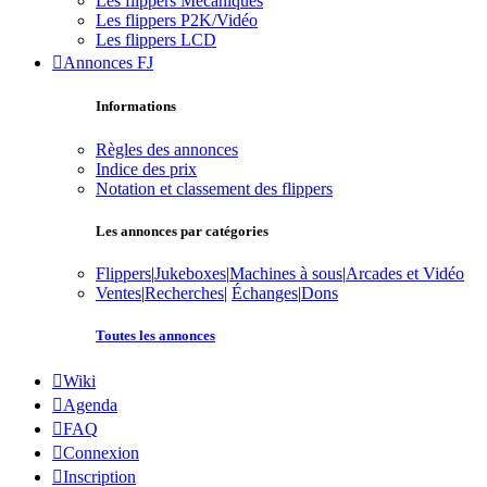
Les flippers Mécaniques
Les flippers P2K/Vidéo
Les flippers LCD
Annonces FJ
Informations
Règles des annonces
Indice des prix
Notation et classement des flippers
Les annonces par catégories
Flippers
|
Jukeboxes
|
Machines à sous
|
Arcades et Vidéo
Ventes
|
Recherches
|
Échanges
|
Dons
Toutes les annonces
Wiki
Agenda
FAQ
Connexion
Inscription