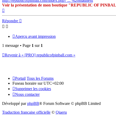
http://republicofpinball.com/index.php? ... %20madness
Voir la présentation de mon boutique "REPUBLIC OF PINBAL
Haut
Répondre
Aperçu avant impression
1 message • Page
1
sur
1
Revenir à « [PRO] republicofpinball.com »
Portail
Tous les Forums
Fuseau horaire sur
UTC+02:00
Supprimer les cookies
Nous contacter
Développé par
phpBB
® Forum Software © phpBB Limited
Traduction française officielle
©
Qiaeru