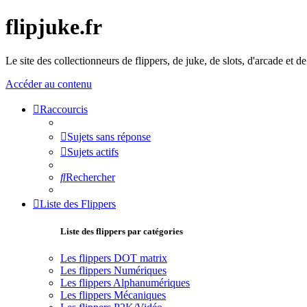
flipjuke.fr
Le site des collectionneurs de flippers, de juke, de slots, d'arcade et d
Accéder au contenu
Raccourcis
Sujets sans réponse
Sujets actifs
Rechercher
Liste des Flippers
Liste des flippers par catégories
Les flippers DOT matrix
Les flippers Numériques
Les flippers Alphanumériques
Les flippers Mécaniques