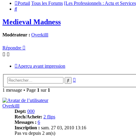
Portail
Tous les Forums
[Les Professionnels : Actu et Services
Rechercher
Medieval Madness
Modérateur :
Overkilll
Répondre
Aperçu avant impression
Recherche
Rechercher
avancée
1 message • Page
1
sur
1
Overkilll
Dept:
000
Rech/Achete:
2 flips
Messages :
6
Inscription :
sam. 27 03, 2010 13:16
Pas vu depuis 2 an(s)