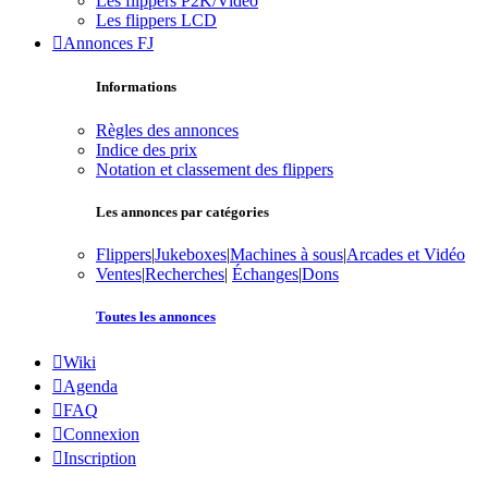
Les flippers P2K/Vidéo
Les flippers LCD
Annonces FJ
Informations
Règles des annonces
Indice des prix
Notation et classement des flippers
Les annonces par catégories
Flippers
|
Jukeboxes
|
Machines à sous
|
Arcades et Vidéo
Ventes
|
Recherches
|
Échanges
|
Dons
Toutes les annonces
Wiki
Agenda
FAQ
Connexion
Inscription