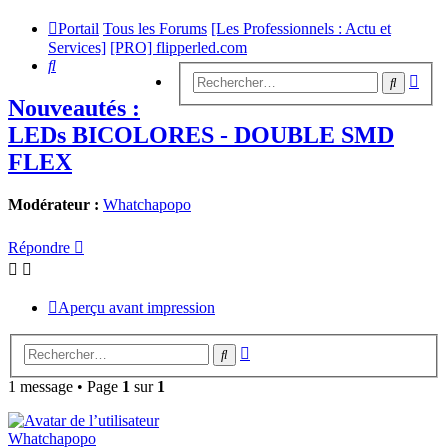
Portail
Tous les Forums
[Les Professionnels : Actu et
Services]
[PRO] flipperled.com
Rechercher
Rech
Recherc
avan
Nouveautés :
LEDs BICOLORES - DOUBLE SMD
FLEX
Modérateur :
Whatchapopo
Répondre
Aperçu avant impression
Recherche
Rechercher
avancée
1 message • Page
1
sur
1
Whatchapopo