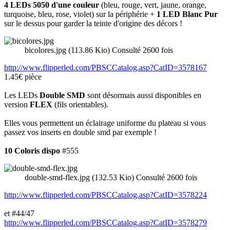
4 LEDs 5050 d'une couleur
(bleu, rouge, vert, jaune, orange,
turquoise, bleu, rose, violet) sur la périphérie +
1 LED Blanc Pur
sur le dessus pour garder la teinte d'origine des décors !
bicolores.jpg (113.86 Kio) Consulté 2600 fois
http://www.flipperled.com/PBSCCatalog.asp?CatID=3578167
1.45€ pièce
Les LEDs
Double SMD
sont désormais aussi disponibles en
version
FLEX
(fils orientables).
Elles vous permettent un éclairage uniforme du plateau si vous
passez vos inserts en double smd par exemple !
10 Coloris dispo
#555
double-smd-flex.jpg (132.53 Kio) Consulté 2600 fois
http://www.flipperled.com/PBSCCatalog.asp?CatID=3578224
et #44/47
http://www.flipperled.com/PBSCCatalog.asp?CatID=3578279