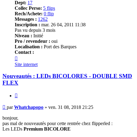
Dept:
17
Collec Perso:
5 flips
Rech/Achete:
0 flip
Messages :
1262
Inscription :
mar. 26 04, 2011 11:38
Pas vu depuis 3 mois
Niveau :
Initié
Pro / revendeur :
oui
Localisation :
Port des Barques
Contact :
Contacter
Whatchapopo
Site internet
Nouveautés : LEDs BICOLORES - DOUBLE SMD
FLEX
Citer
Message
par
Whatchapopo
»
ven. 31 08, 2018 21:25
bonjour,
pas mal de nouveautés pour cette rentrée chez flipperled :
Les LEDs
Premium BICOLORE