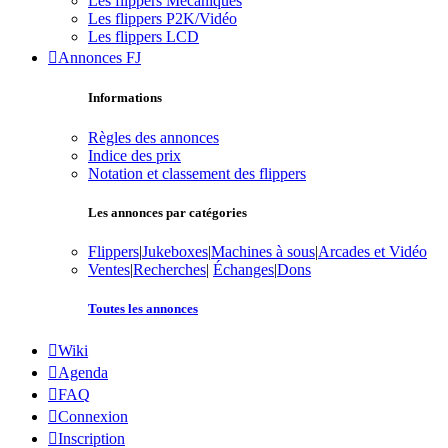
Les flippers Mécaniques
Les flippers P2K/Vidéo
Les flippers LCD
Annonces FJ
Informations
Règles des annonces
Indice des prix
Notation et classement des flippers
Les annonces par catégories
Flippers
|
Jukeboxes
|
Machines à sous
|
Arcades et Vidéo
Ventes
|
Recherches
|
Échanges
|
Dons
Toutes les annonces
Wiki
Agenda
FAQ
Connexion
Inscription