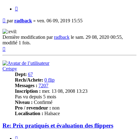
Citer
Message
par
radback
»
ven. 06 09, 2019 15:55
Dernière modification par
radback
le sam. 29 08, 2020 00:55,
modifié 1 fois.
Haut
Crrispy
Dept:
67
Rech/Achete:
0 flip
Messages :
7207
Inscription :
mer. 13 08, 2008 13:23
Pas vu depuis 5 mois
Niveau :
Confirmé
Pro / revendeur :
non
Localisation :
Halsace
Re: Prix pratiqués et évaluation des flippers
Citer