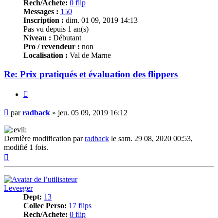
Rech/Achete:
0 flip
Messages :
150
Inscription :
dim. 01 09, 2019 14:13
Pas vu depuis 1 an(s)
Niveau :
Débutant
Pro / revendeur :
non
Localisation :
Val de Marne
Re: Prix pratiqués et évaluation des flippers
Citer
Message
par
radback
»
jeu. 05 09, 2019 16:12
Dernière modification par
radback
le sam. 29 08, 2020 00:53,
modifié 1 fois.
Haut
Leveeger
Dept:
13
Collec Perso:
17 flips
Rech/Achete:
0 flip