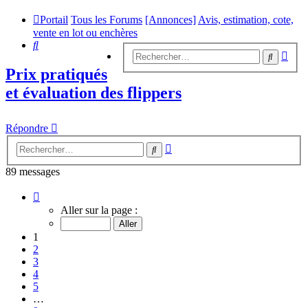
Portail
Tous les Forums
[Annonces]
Avis, estimation, cote,
vente en lot ou enchères
Rechercher
Rech
Recherc
avan
Prix pratiqués
et évaluation des flippers
Répondre
Recherche
Rechercher
avancée
89 messages
Page
1
Aller sur la page :
sur
9
1
2
3
4
5
…