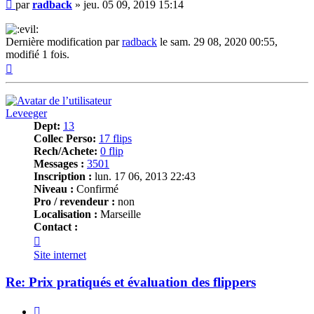
Message
par
radback
»
jeu. 05 09, 2019 15:14
Dernière modification par
radback
le sam. 29 08, 2020 00:55,
modifié 1 fois.
Haut
Leveeger
Dept:
13
Collec Perso:
17 flips
Rech/Achete:
0 flip
Messages :
3501
Inscription :
lun. 17 06, 2013 22:43
Niveau :
Confirmé
Pro / revendeur :
non
Localisation :
Marseille
Contact :
Contacter
Leveeger
Site internet
Re: Prix pratiqués et évaluation des flippers
Citer