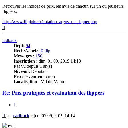
Retrouver les indices de prix, les avis de chacun sur un ou plusieurs
flippers.
http://www.flipjuke.fr/cotation_argus_p ... lipper.php
Haut
radback
Dept:
94
Rech/Achete:
0 flip
Messages :
150
Inscription :
dim. 01 09, 2019 14:13
Pas vu depuis 1 an(s)
Niveau :
Débutant
Pro / revendeur :
non
Localisation :
Val de Marne
Re: Prix pratiqués et évaluation des flippers
Citer
Message
par
radback
»
jeu. 05 09, 2019 14:14