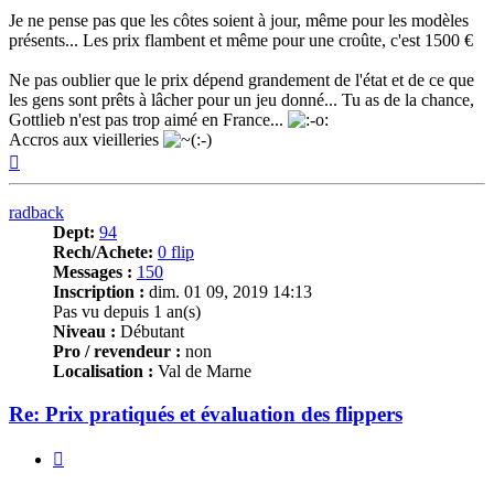
Je ne pense pas que les côtes soient à jour, même pour les modèles
présents... Les prix flambent et même pour une croûte, c'est 1500 €
Ne pas oublier que le prix dépend grandement de l'état et de ce que
les gens sont prêts à lâcher pour un jeu donné... Tu as de la chance,
Gottlieb n'est pas trop aimé en France...
Accros aux vieilleries
Haut
radback
Dept:
94
Rech/Achete:
0 flip
Messages :
150
Inscription :
dim. 01 09, 2019 14:13
Pas vu depuis 1 an(s)
Niveau :
Débutant
Pro / revendeur :
non
Localisation :
Val de Marne
Re: Prix pratiqués et évaluation des flippers
Citer