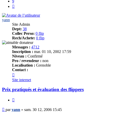
9
Suivant
yann
Site Admin
Dept:
38
Collec Perso:
0 flip
Rech/Achete:
0 flip
Messages :
4712
Inscription :
mar. 01 10, 2002 17:59
Niveau :
Confirmé
Pro / revendeur :
non
Localisation :
Grenoble
Contact :
Contacter
yann
Site internet
Prix pratiqués et évaluation des flippers
Citer
Message
par
yann
»
sam. 30 12, 2006 15:45