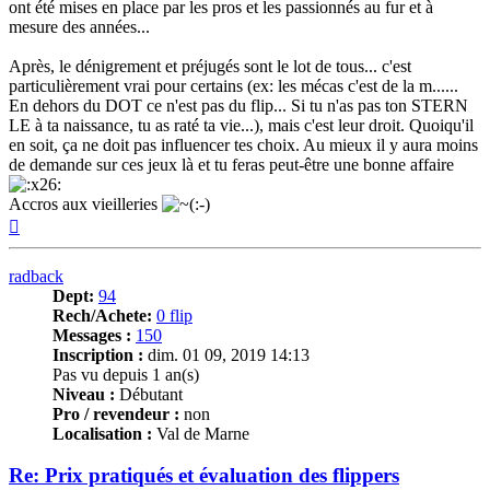
ont été mises en place par les pros et les passionnés au fur et à
mesure des années...
Après, le dénigrement et préjugés sont le lot de tous... c'est
particulièrement vrai pour certains (ex: les mécas c'est de la m......
En dehors du DOT ce n'est pas du flip... Si tu n'as pas ton STERN
LE à ta naissance, tu as raté ta vie...), mais c'est leur droit. Quoiqu'il
en soit, ça ne doit pas influencer tes choix. Au mieux il y aura moins
de demande sur ces jeux là et tu feras peut-être une bonne affaire
Accros aux vieilleries
Haut
radback
Dept:
94
Rech/Achete:
0 flip
Messages :
150
Inscription :
dim. 01 09, 2019 14:13
Pas vu depuis 1 an(s)
Niveau :
Débutant
Pro / revendeur :
non
Localisation :
Val de Marne
Re: Prix pratiqués et évaluation des flippers