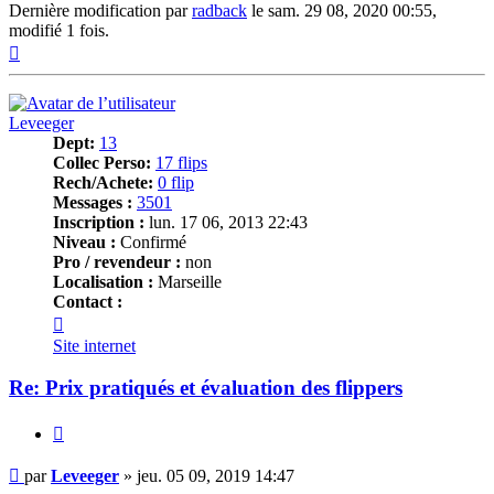
Dernière modification par
radback
le sam. 29 08, 2020 00:55,
modifié 1 fois.
Haut
Leveeger
Dept:
13
Collec Perso:
17 flips
Rech/Achete:
0 flip
Messages :
3501
Inscription :
lun. 17 06, 2013 22:43
Niveau :
Confirmé
Pro / revendeur :
non
Localisation :
Marseille
Contact :
Contacter
Leveeger
Site internet
Re: Prix pratiqués et évaluation des flippers
Citer
Message
par
Leveeger
»
jeu. 05 09, 2019 14:47