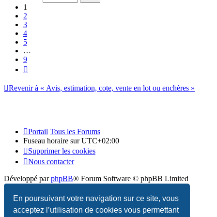
9
1
2
3
4
5
…
9
Suivant
Revenir à « Avis, estimation, cote, vente en lot ou enchères »
Portail
Tous les Forums
Fuseau horaire sur
UTC+02:00
Supprimer les cookies
Nous contacter
Développé par
phpBB
® Forum Software © phpBB Limited
Traduction française officielle
©
Qiaeru
En poursuivant votre navigation sur ce site, vous
acceptez l’utilisation de cookies vous permettant
Confidentialité
|
Conditions