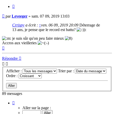
Citer
Message
par
Leveeger
»
sam. 07 09, 2019 13:03
Crrispy
a écrit :
↑
ven. 06 09, 2019 20:09
Déterrage de
13 ans, je pense que le record est battu?
je suis sûr qu'on peu faire mieux
Accros aux vieilleries
Haut
Répondre
Afficher :
Trier par :
Ordre :
89 messages
Page
1
Aller sur la page :
sur