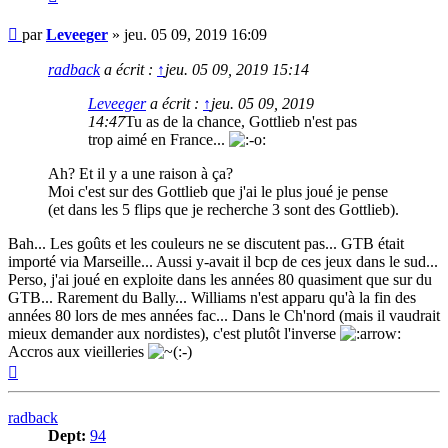
Message
par
Leveeger
»
jeu. 05 09, 2019 16:09
radback
a écrit :
↑
jeu. 05 09, 2019 15:14
Leveeger
a écrit :
↑
jeu. 05 09, 2019
14:47
Tu as de la chance, Gottlieb n'est pas
trop aimé en France...
Ah? Et il y a une raison à ça?
Moi c'est sur des Gottlieb que j'ai le plus joué je pense
(et dans les 5 flips que je recherche 3 sont des Gottlieb).
Bah... Les goûts et les couleurs ne se discutent pas... GTB était
importé via Marseille... Aussi y-avait il bcp de ces jeux dans le sud...
Perso, j'ai joué en exploite dans les années 80 quasiment que sur du
GTB... Rarement du Bally... Williams n'est apparu qu'à la fin des
années 80 lors de mes années fac... Dans le Ch'nord (mais il vaudrait
mieux demander aux nordistes), c'est plutôt l'inverse
Accros aux vieilleries
Haut
radback
Dept:
94