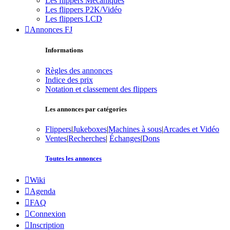
Les flippers Mécaniques
Les flippers P2K/Vidéo
Les flippers LCD
Annonces FJ
Informations
Règles des annonces
Indice des prix
Notation et classement des flippers
Les annonces par catégories
Flippers
|
Jukeboxes
|
Machines à sous
|
Arcades et Vidéo
Ventes
|
Recherches
|
Échanges
|
Dons
Toutes les annonces
Wiki
Agenda
FAQ
Connexion
Inscription