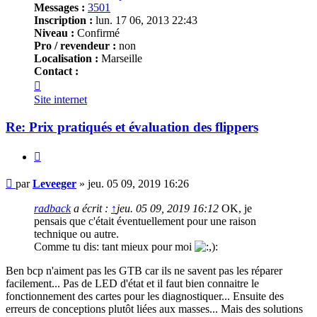
Messages :
3501
Inscription :
lun. 17 06, 2013 22:43
Niveau :
Confirmé
Pro / revendeur :
non
Localisation :
Marseille
Contact :
Contacter
Leveeger
Site internet
Re: Prix pratiqués et évaluation des flippers
Citer
Message
par
Leveeger
»
jeu. 05 09, 2019 16:26
radback
a écrit :
↑
jeu. 05 09, 2019 16:12
OK, je
pensais que c'était éventuellement pour une raison
technique ou autre.
Comme tu dis: tant mieux pour moi
Ben bcp n'aiment pas les GTB car ils ne savent pas les réparer
facilement... Pas de LED d'état et il faut bien connaitre le
fonctionnement des cartes pour les diagnostiquer... Ensuite des
erreurs de conceptions plutôt liées aux masses... Mais des solutions