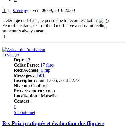
Message
par
Crrispy
»
ven. 06 09, 2019 20:09
Déterrage de 13 ans, je pense que le record est battu?
Fear of the dark, fear of the dark, I have a constant feeling
someone's always near...
Haut
Leveeger
Dept:
13
Collec Perso:
17 flips
Rech/Achete:
0 flip
Messages :
3501
Inscription :
lun. 17 06, 2013 22:43
Niveau :
Confirmé
Pro / revendeur :
non
Localisation :
Marseille
Contact :
Contacter
Leveeger
Site internet
Re: Prix pratiqués et évaluation des flippers