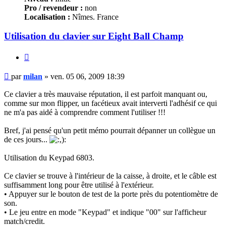
Pro / revendeur :
non
Localisation :
Nîmes. France
Utilisation du clavier sur Eight Ball Champ
Citer
Message
par
milan
»
ven. 05 06, 2009 18:39
Ce clavier a très mauvaise réputation, il est parfoit manquant ou,
comme sur mon flipper, un facétieux avait interverti l'adhésif ce qui
ne m'a pas aidé à comprendre comment l'utiliser !!!
Bref, j'ai pensé qu'un petit mémo pourrait dépanner un collègue un
de ces jours...
Utilisation du Keypad 6803.
Ce clavier se trouve à l'intérieur de la caisse, à droite, et le câble est
suffisamment long pour être utilisé à l'extérieur.
• Appuyer sur le bouton de test de la porte près du potentiomètre de
son.
• Le jeu entre en mode "Keypad" et indique "00" sur l'afficheur
match/credit.