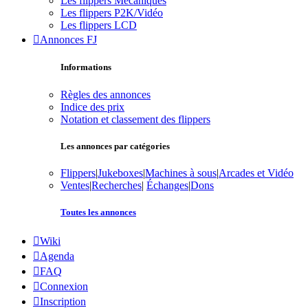
Les flippers Mécaniques
Les flippers P2K/Vidéo
Les flippers LCD
Annonces FJ
Informations
Règles des annonces
Indice des prix
Notation et classement des flippers
Les annonces par catégories
Flippers
|
Jukeboxes
|
Machines à sous
|
Arcades et Vidéo
Ventes
|
Recherches
|
Échanges
|
Dons
Toutes les annonces
Wiki
Agenda
FAQ
Connexion
Inscription