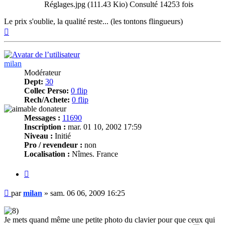
Réglages.jpg (111.43 Kio) Consulté 14253 fois
Le prix s'oublie, la qualité reste... (les tontons flingueurs)
Haut
milan
Modérateur
Dept:
30
Collec Perso:
0 flip
Rech/Achete:
0 flip
Messages :
11690
Inscription :
mar. 01 10, 2002 17:59
Niveau :
Initié
Pro / revendeur :
non
Localisation :
Nîmes. France
Citer
Message
par
milan
»
sam. 06 06, 2009 16:25
Je mets quand même une petite photo du clavier pour que ceux qui