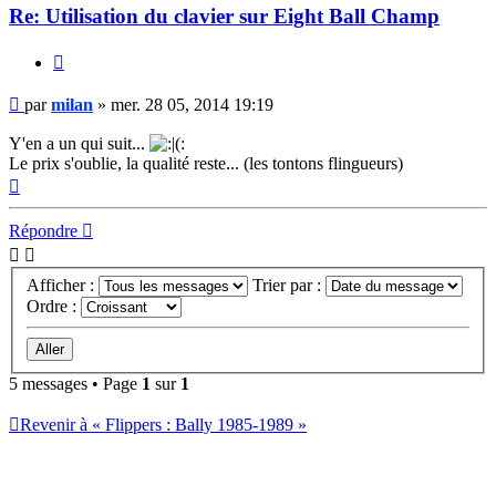
Re: Utilisation du clavier sur Eight Ball Champ
Citer
Message
par
milan
»
mer. 28 05, 2014 19:19
Y'en a un qui suit...
Le prix s'oublie, la qualité reste... (les tontons flingueurs)
Haut
Répondre
Afficher :
Trier par :
Ordre :
5 messages • Page
1
sur
1
Revenir à « Flippers : Bally 1985-1989 »