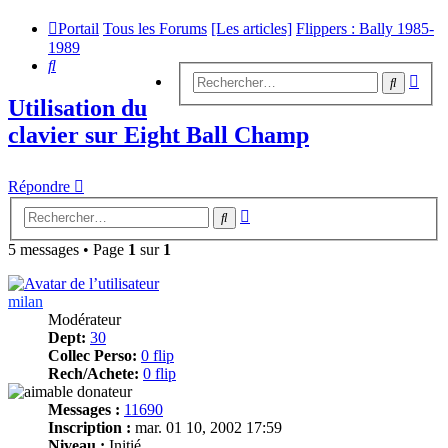
Portail
Tous les Forums
[Les articles]
Flippers : Bally 1985-
1989
Rechercher
Rech
Recherc
avan
Utilisation du
clavier sur Eight Ball Champ
Répondre
Recherche
Rechercher
avancée
5 messages • Page
1
sur
1
milan
Modérateur
Dept:
30
Collec Perso:
0 flip
Rech/Achete:
0 flip
Messages :
11690
Inscription :
mar. 01 10, 2002 17:59
Niveau :
Initié