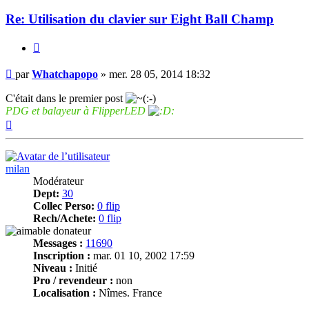
Re: Utilisation du clavier sur Eight Ball Champ
Citer
Message
par
Whatchapopo
»
mer. 28 05, 2014 18:32
C'était dans le premier post
PDG et balayeur à FlipperLED
Haut
milan
Modérateur
Dept:
30
Collec Perso:
0 flip
Rech/Achete:
0 flip
Messages :
11690
Inscription :
mar. 01 10, 2002 17:59
Niveau :
Initié
Pro / revendeur :
non
Localisation :
Nîmes. France