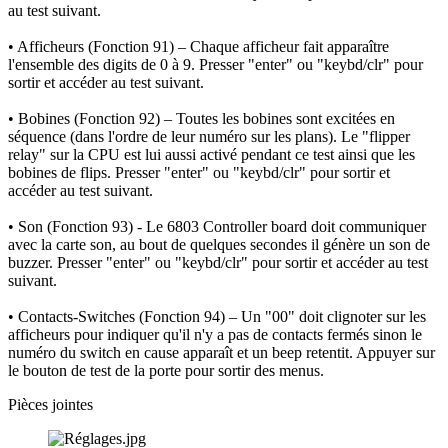
au test suivant.
• Afficheurs (Fonction 91) – Chaque afficheur fait apparaître
l'ensemble des digits de 0 à 9. Presser "enter" ou "keybd/clr" pour
sortir et accéder au test suivant.
• Bobines (Fonction 92) – Toutes les bobines sont excitées en
séquence (dans l'ordre de leur numéro sur les plans). Le "flipper
relay" sur la CPU est lui aussi activé pendant ce test ainsi que les
bobines de flips. Presser "enter" ou "keybd/clr" pour sortir et
accéder au test suivant.
• Son (Fonction 93) - Le 6803 Controller board doit communiquer
avec la carte son, au bout de quelques secondes il génère un son de
buzzer. Presser "enter" ou "keybd/clr" pour sortir et accéder au test
suivant.
• Contacts-Switches (Fonction 94) – Un "00" doit clignoter sur les
afficheurs pour indiquer qu'il n'y a pas de contacts fermés sinon le
numéro du switch en cause apparaît et un beep retentit. Appuyer sur
le bouton de test de la porte pour sortir des menus.
Pièces jointes