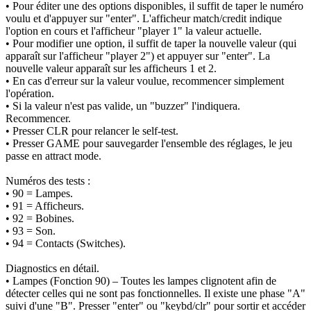
• Pour éditer une des options disponibles, il suffit de taper le numéro
voulu et d'appuyer sur "enter". L'afficheur match/credit indique
l'option en cours et l'afficheur "player 1" la valeur actuelle.
• Pour modifier une option, il suffit de taper la nouvelle valeur (qui
apparaît sur l'afficheur "player 2") et appuyer sur "enter". La
nouvelle valeur apparaît sur les afficheurs 1 et 2.
• En cas d'erreur sur la valeur voulue, recommencer simplement
l'opération.
• Si la valeur n'est pas valide, un "buzzer" l'indiquera.
Recommencer.
• Presser CLR pour relancer le self-test.
• Presser GAME pour sauvegarder l'ensemble des réglages, le jeu
passe en attract mode.
Numéros des tests :
• 90 = Lampes.
• 91 = Afficheurs.
• 92 = Bobines.
• 93 = Son.
• 94 = Contacts (Switches).
Diagnostics en détail.
• Lampes (Fonction 90) – Toutes les lampes clignotent afin de
détecter celles qui ne sont pas fonctionnelles. Il existe une phase "A"
suivi d'une "B". Presser "enter" ou "keybd/clr" pour sortir et accéder