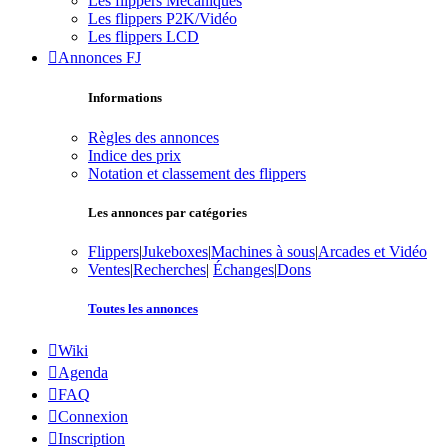
Les flippers Mécaniques
Les flippers P2K/Vidéo
Les flippers LCD
Annonces FJ
Informations
Règles des annonces
Indice des prix
Notation et classement des flippers
Les annonces par catégories
Flippers
|
Jukeboxes
|
Machines à sous
|
Arcades et Vidéo
Ventes
|
Recherches
|
Échanges
|
Dons
Toutes les annonces
Wiki
Agenda
FAQ
Connexion
Inscription