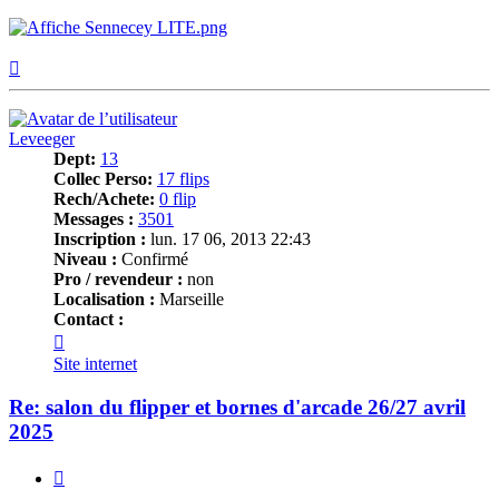
Haut
Leveeger
Dept:
13
Collec Perso:
17 flips
Rech/Achete:
0 flip
Messages :
3501
Inscription :
lun. 17 06, 2013 22:43
Niveau :
Confirmé
Pro / revendeur :
non
Localisation :
Marseille
Contact :
Contacter
Leveeger
Site internet
Re: salon du flipper et bornes d'arcade 26/27 avril
2025
Citer