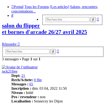
Portail
Tous les Forums
[Les articles]
Salons, rencontres,
concentrations...
Rechercher
Rech
Recherc
avan
salon du flipper
et bornes d'arcade 26/27 avril 2025
Répondre
Recherche
Rechercher
avancée
3 messages • Page
1
sur
1
jack21free
Dept:
21
Rech/Achete:
0 flip
Messages :
65
Inscription :
dim. 03 04, 2022 11:50
Niveau :
Initié
Pro / revendeur :
non
Localisation :
Sennecey les Dijon