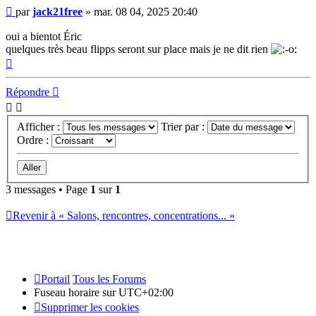
Message
par
jack21free
»
mar. 08 04, 2025 20:40
oui a bientot Éric
quelques très beau flipps seront sur place mais je ne dit rien
Haut
Répondre
Afficher :
Trier par :
Ordre :
3 messages • Page
1
sur
1
Revenir à « Salons, rencontres, concentrations... »
Portail
Tous les Forums
Fuseau horaire sur
UTC+02:00
Supprimer les cookies