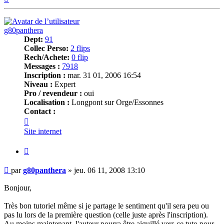
g80panthera
Dept:
91
Collec Perso:
2 flips
Rech/Achete:
0 flip
Messages :
7918
Inscription :
mar. 31 01, 2006 16:54
Niveau :
Expert
Pro / revendeur :
oui
Localisation :
Longpont sur Orge/Essonnes
Contact :
Contacter
g80panthera
Site internet
Citer
Message
par
g80panthera
»
jeu. 06 11, 2008 13:10
Bonjour,
Très bon tutoriel même si je partage le sentiment qu'il sera peu ou
pas lu lors de la première question (celle juste après l'inscription).
Au moins maintenant, l'auteur pourra être aiguillé vers ce tuto pour