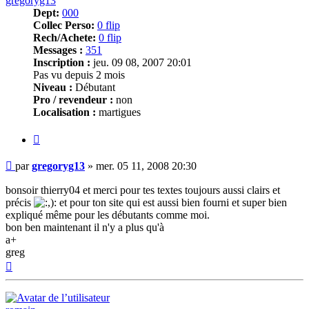
gregoryg13
Dept:
000
Collec Perso:
0 flip
Rech/Achete:
0 flip
Messages :
351
Inscription :
jeu. 09 08, 2007 20:01
Pas vu depuis 2 mois
Niveau :
Débutant
Pro / revendeur :
non
Localisation :
martigues
Citer
Message
par
gregoryg13
»
mer. 05 11, 2008 20:30
bonsoir thierry04 et merci pour tes textes toujours aussi clairs et
précis
et pour ton site qui est aussi bien fourni et super bien
expliqué même pour les débutants comme moi.
bon ben maintenant il n'y a plus qu'à
a+
greg
Haut