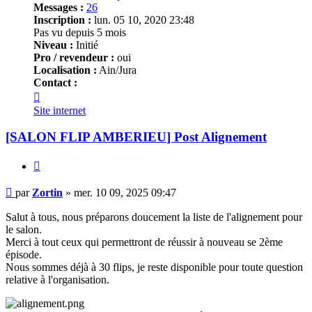
Messages :
26
Inscription :
lun. 05 10, 2020 23:48
Pas vu depuis 5 mois
Niveau :
Initié
Pro / revendeur :
oui
Localisation :
Ain/Jura
Contact :
Contacter
Zortin
Site internet
[SALON FLIP
AMBERIEU
] Post Alignement
Citer
Message
par
Zortin
»
mer. 10 09, 2025 09:47
Salut à tous, nous préparons doucement la liste de l'alignement pour
le salon.
Merci à tout ceux qui permettront de réussir à nouveau se 2ème
épisode.
Nous sommes déjà à 30 flips, je reste disponible pour toute question
relative à l'organisation.