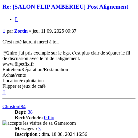
Re: [SALON FLIP
AMBERIEU
] Post Alignement
Citer
Message
par
Zortin
»
jeu. 11 09, 2025 09:37
C'est noté laurent merci à toi.
@2niro j'ai pris exemple sur le bgs, c'est plus clair de séparer le fil
de discussion avec le fil de l'alignement.
www.flipetfix.fr
Entretien/Réparation/Restauration
Achat/vente
Location/exploitation
Flipper et jeux de café
Haut
Christouf84
Dept:
38
Rech/Achete:
0 flip
Messages :
3
Inscription :
dim. 18 08, 2024 16:56