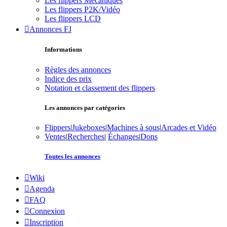
Les flippers Mécaniques
Les flippers P2K/Vidéo
Les flippers LCD
Annonces FJ
Informations
Règles des annonces
Indice des prix
Notation et classement des flippers
Les annonces par catégories
Flippers
|
Jukeboxes
|
Machines à sous
|
Arcades et Vidéo
Ventes
|
Recherches
|
Échanges
|
Dons
Toutes les annonces
Wiki
Agenda
FAQ
Connexion
Inscription