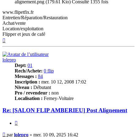
alignement.png (179.61 Kio) Consulté 1355 fois
www.flipetfix.fr
Entretien/Réparation/Restauration
Achat/vente
Location/exploitation
Flipper et jeux de café
Haut
lolepro
Dept:
01
Rech/Achete:
0 flip
Messages :
84
Inscription :
mer. 10 12, 2008 17:02
Niveau :
Débutant
Pro / revendeur :
non
Localisation :
Ferney-Voltaire
Re: [SALON FLIP
AMBERIEU
] Post Alignement
Citer
Message
par
lolepro
»
mer. 10 09, 2025 16:42