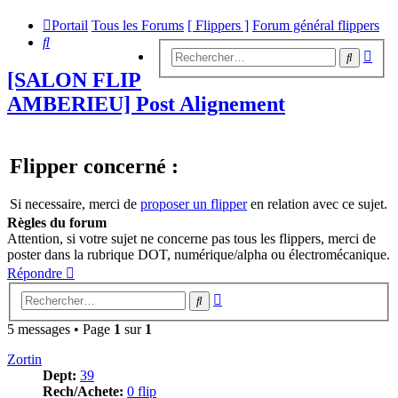
Portail
Tous les Forums
[ Flippers ]
Forum général flippers
Rechercher
Rech
Recherc
avan
[SALON FLIP
AMBERIEU] Post Alignement
Flipper concerné :
Si necessaire, merci de
proposer un flipper
en relation avec ce sujet.
Règles du forum
Attention, si votre sujet ne concerne pas tous les flippers, merci de
poster dans la rubrique DOT, numérique/alpha ou électromécanique.
Répondre
Recherche
Rechercher
avancée
5 messages • Page
1
sur
1
Zortin
Dept:
39
Rech/Achete:
0 flip