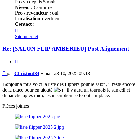
Pas vu depuis 5 mois
Niveau :
Confirmé
Pro / revendeur :
oui
Localisation :
vertrieu
Contact :
Contacter
Christouf84
Site internet
Re: [SALON FLIP
AMBERIEU
] Post Alignement
Citer
Message
par
Christouf84
»
mar. 28 10, 2025 09:18
Bonjour a tous voici la liste des flippers pour le salon, il reste encore
de la place pour en ajouté
, il y aura un tournois le samedi et
dimanche apres midi, les inscription se feront sur place.
Pièces jointes