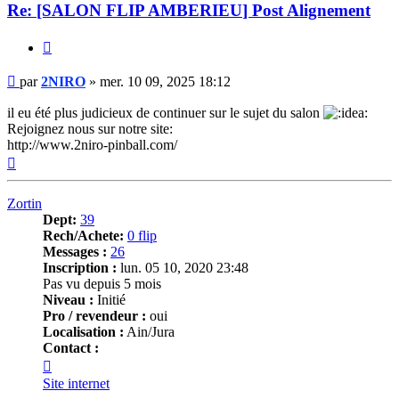
Re: [SALON FLIP
AMBERIEU
] Post Alignement
Citer
Message
par
2NIRO
»
mer. 10 09, 2025 18:12
il eu été plus judicieux de continuer sur le sujet du salon
Rejoignez nous sur notre site:
http://www.2niro-pinball.com/
Haut
Zortin
Dept:
39
Rech/Achete:
0 flip
Messages :
26
Inscription :
lun. 05 10, 2020 23:48
Pas vu depuis 5 mois
Niveau :
Initié
Pro / revendeur :
oui
Localisation :
Ain/Jura
Contact :
Contacter
Zortin
Site internet