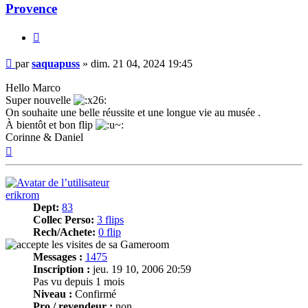
Provence
Citer
Message
par
saquapuss
»
dim. 21 04, 2024 19:45
Hello Marco
Super nouvelle
On souhaite une belle réussite et une longue vie au musée .
À bientôt et bon flip
Corinne & Daniel
Haut
erikrom
Dept:
83
Collec Perso:
3 flips
Rech/Achete:
0 flip
Messages :
1475
Inscription :
jeu. 19 10, 2006 20:59
Pas vu depuis 1 mois
Niveau :
Confirmé
Pro / revendeur :
non