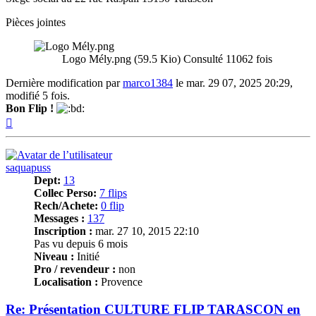
Pièces jointes
Logo Mély.png (59.5 Kio) Consulté 11062 fois
Dernière modification par
marco1384
le mar. 29 07, 2025 20:29,
modifié 5 fois.
Bon Flip !
Haut
saquapuss
Dept:
13
Collec Perso:
7 flips
Rech/Achete:
0 flip
Messages :
137
Inscription :
mar. 27 10, 2015 22:10
Pas vu depuis 6 mois
Niveau :
Initié
Pro / revendeur :
non
Localisation :
Provence
Re: Présentation CULTURE FLIP TARASCON en