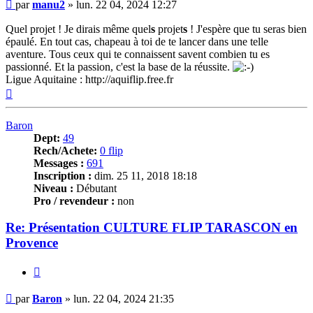
Message
par
manu2
»
lun. 22 04, 2024 12:27
Quel projet ! Je dirais même quel
s
projet
s
! J'espère que tu seras bien
épaulé. En tout cas, chapeau à toi de te lancer dans une telle
aventure. Tous ceux qui te connaissent savent combien tu es
passionné. Et la passion, c'est la base de la réussite.
Ligue Aquitaine : http://aquiflip.free.fr
Haut
Baron
Dept:
49
Rech/Achete:
0 flip
Messages :
691
Inscription :
dim. 25 11, 2018 18:18
Niveau :
Débutant
Pro / revendeur :
non
Re: Présentation CULTURE FLIP TARASCON en
Provence
Citer
Message
par
Baron
»
lun. 22 04, 2024 21:35