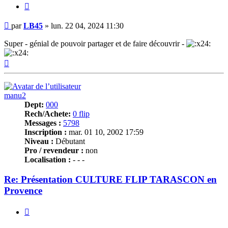
Citer
Message
par
LB45
»
lun. 22 04, 2024 11:30
Super - génial de pouvoir partager et de faire découvrir -
Haut
manu2
Dept:
000
Rech/Achete:
0 flip
Messages :
5798
Inscription :
mar. 01 10, 2002 17:59
Niveau :
Débutant
Pro / revendeur :
non
Localisation :
- - -
Re: Présentation CULTURE FLIP TARASCON en
Provence
Citer