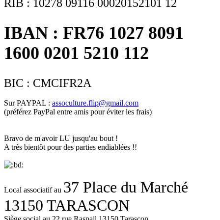
RIB : 10278 09116 00020152101 12
IBAN : FR76 1027 8091
1600 0201 5210 112
BIC : CMCIFR2A
Sur PAYPAL :
assoculture.flip@gmail.com
(préférez PayPal entre amis pour éviter les frais)
Bravo de m'avoir LU jusqu'au bout !
A très bientôt pour des parties endiablées !!
37 Place du Marché
Local associatif au
13150 TARASCON
Siège social au 22 rue Raspail 13150 Tarascon