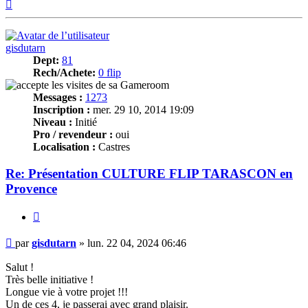
Haut
gisdutarn
Dept:
81
Rech/Achete:
0 flip
Messages :
1273
Inscription :
mer. 29 10, 2014 19:09
Niveau :
Initié
Pro / revendeur :
oui
Localisation :
Castres
Re: Présentation CULTURE FLIP TARASCON en
Provence
Citer
Message
par
gisdutarn
»
lun. 22 04, 2024 06:46
Salut !
Très belle initiative !
Longue vie à votre projet !!!
Un de ces 4, je passerai avec grand plaisir.