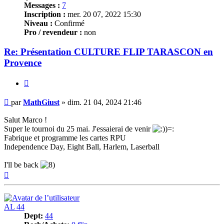
Messages :
7
Inscription :
mer. 20 07, 2022 15:30
Niveau :
Confirmé
Pro / revendeur :
non
Re: Présentation CULTURE FLIP TARASCON en
Provence
Citer
Message
par
MathGiust
»
dim. 21 04, 2024 21:46
Salut Marco !
Super le tournoi du 25 mai. J'essaierai de venir
Fabrique et programme les cartes RPU
Independence Day, Eight Ball, Harlem, Laserball
I'll be back
Haut
AL 44
Dept:
44