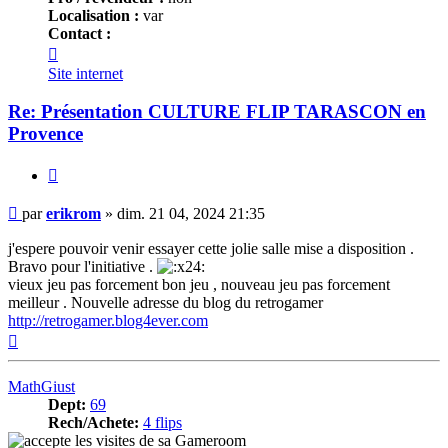
Localisation :
var
Contact :
Contacter
erikrom
Site internet
Re: Présentation CULTURE FLIP TARASCON en
Provence
Citer
Message
par
erikrom
»
dim. 21 04, 2024 21:35
j'espere pouvoir venir essayer cette jolie salle mise a disposition .
Bravo pour l'initiative .
vieux jeu pas forcement bon jeu , nouveau jeu pas forcement
meilleur . Nouvelle adresse du blog du retrogamer
http://retrogamer.blog4ever.com
Haut
MathGiust
Dept:
69
Rech/Achete:
4 flips