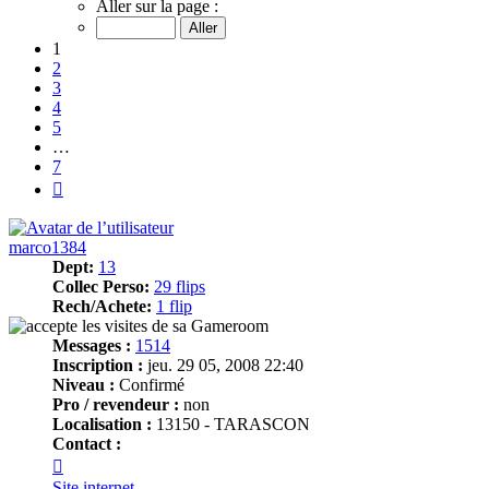
1
Aller sur la page :
sur
7
1
2
3
4
5
…
7
Suivant
marco1384
Dept:
13
Collec Perso:
29 flips
Rech/Achete:
1 flip
Messages :
1514
Inscription :
jeu. 29 05, 2008 22:40
Niveau :
Confirmé
Pro / revendeur :
non
Localisation :
13150 - TARASCON
Contact :
Contacter
marco1384
Site internet