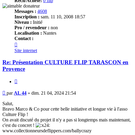
Rech/Achete:
0 flip
Messages :
4608
Inscription :
sam. 11 10, 2008 18:57
Niveau :
Initié
Pro / revendeur :
non
Localisation :
Nantes
Contact :
Contacter
AL
Site internet
44
Re: Présentation CULTURE FLIP TARASCON en
Provence
Citer
Message
par
AL 44
»
dim. 21 04, 2024 21:54
Salut,
Bravo Marco & Co pour cette belle initiative et longue vie à l'asso
Culture Flip !
On avait discuté du projet il n'y a pas si longtemps mais maintenant,
c'est du concret !
www.collectionneursdeflippers.com/ballycrazy