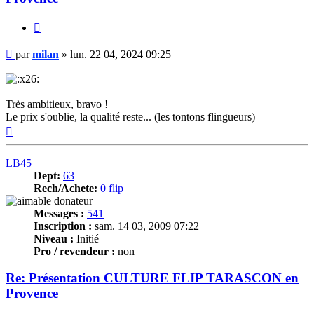
Citer
Message
par
milan
»
lun. 22 04, 2024 09:25
Très ambitieux, bravo !
Le prix s'oublie, la qualité reste... (les tontons flingueurs)
Haut
LB45
Dept:
63
Rech/Achete:
0 flip
Messages :
541
Inscription :
sam. 14 03, 2009 07:22
Niveau :
Initié
Pro / revendeur :
non
Re: Présentation CULTURE FLIP TARASCON en
Provence