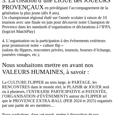
3. La création d’une LIGUE des JOUEURS
PROVENÇAUX
en privilégiant l’accompagnement de la
génération la plus jeune (dès 8 ans).
Un championnat régional étalé sur l'année scolaire à raison de 10
tournois avec une finale en juin pour découvrir notre Champion de
Provence dans les standards d’organisation et déclarations à l’IFPA.
(logiciel MatchPlay)
4. L’organisation ou la participation à des évènements extérieurs
pour promouvoir notre « culture flip »
(salons du flippers, rencontres privées, tournois, bourses d’échange,
journées vintages, etc.).
Nous souhaitons mettre en avant nos
VALEURS HUMAINES, à savoir :
La CULTURE FLIPPER au sens large, le PARTAGE, les
RENCONTRES dans le monde réel, le PLAISIR de JOUER seul
ou à plusieurs, l’ENTRAIDE PARTICIPATIVE et PATENTÉE,
l’ORGANISATION d’ÉVÉNEMENTS autour du FLIPPER tel
que le PROVENCE EXTRA-BALL (PEB 2024 et 2025) organisés
par une partie de ses membres…
Nous souhaitons, dans cet esprit, mettre à disposition de nos