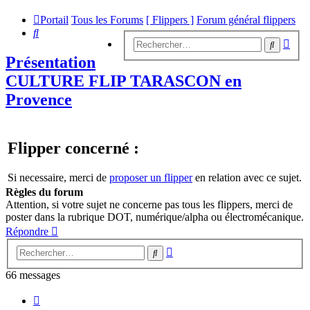
Portail
Tous les Forums
[ Flippers ]
Forum général flippers
Rechercher
Rech
Recherc
avan
Présentation
CULTURE FLIP TARASCON en
Provence
Flipper concerné :
Si necessaire, merci de
proposer un flipper
en relation avec ce sujet.
Règles du forum
Attention, si votre sujet ne concerne pas tous les flippers, merci de
poster dans la rubrique DOT, numérique/alpha ou électromécanique.
Répondre
Recherche
Rechercher
avancée
66 messages
Page