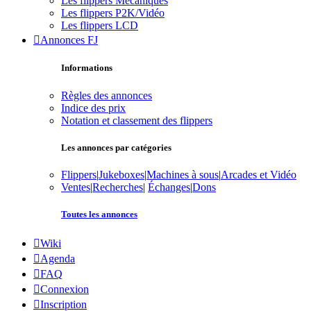
Les flippers Mécaniques
Les flippers P2K/Vidéo
Les flippers LCD
Annonces FJ
Informations
Règles des annonces
Indice des prix
Notation et classement des flippers
Les annonces par catégories
Flippers
|
Jukeboxes
|
Machines à sous
|
Arcades et Vidéo
Ventes
|
Recherches
|
Échanges
|
Dons
Toutes les annonces
Wiki
Agenda
FAQ
Connexion
Inscription