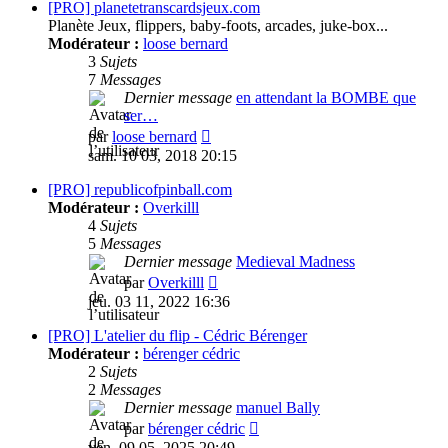
message
[PRO] planetetranscardsjeux.com
Planète Jeux, flippers, baby-foots, arcades, juke-box...
Modérateur :
loose bernard
3
Sujets
7
Messages
Dernier message
en attendant la BOMBE que
ser…
Consulter
par
loose bernard
le
sam. 10 03, 2018 20:15
dernier
message
[PRO] republicofpinball.com
Modérateur :
Overkilll
4
Sujets
5
Messages
Dernier message
Medieval Madness
Consulter
par
Overkilll
le
jeu. 03 11, 2022 16:36
dernier
message
[PRO] L'atelier du flip - Cédric Bérenger
Modérateur :
bérenger cédric
2
Sujets
2
Messages
Dernier message
manuel Bally
Consulter
par
bérenger cédric
le
ven. 09 05, 2025 20:49