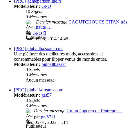
message
[PRO] gamepartsonline.fr
Modérateur :
GPO
10
Sujets
9
Messages
Dernier message
CAOUTCHOUCS TITAN très
haute …
Consulter
par
GPO
le
mar. 03 06, 2014 14:45
dernier
message
[PRO] pinballbazaar.co.uk
Une pléthore des meilleures mods, accessoires et
consommables pour flipper venus du monde entier.
Modérateur :
pinballbazaar
0
Sujets
0
Messages
Aucun message
[PRO] pinball-dreams.com
Modérateur :
grs57
3
Sujets
3
Messages
Dernier message
Un bref aperçu de l'entrepris…
Consulter
par
grs57
le
mer. 05 01, 2022 11:14
dernier