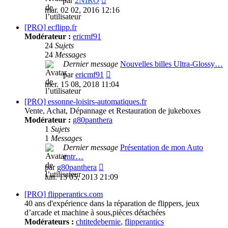
par
2NIRO
le
mar. 02 02, 2016 12:16
dernier
message
[PRO] ecflipp.fr
Modérateur :
ericmf91
24
Sujets
24
Messages
Dernier message
Nouvelles billes Ultra-Glossy…
Consulter
par
ericmf91
le
mer. 15 08, 2018 11:04
dernier
message
[PRO] essonne-loisirs-automatiques.fr
Vente, Achat, Dépannage et Restauration de jukeboxes
Modérateur :
g80panthera
1
Sujets
1
Messages
Dernier message
Présentation de mon Auto
entr…
Consulter
par
g80panthera
le
lun. 13 05, 2013 21:09
dernier
message
[PRO] flipperantics.com
40 ans d'expérience dans la réparation de flippers, jeux
d’arcade et machine à sous,pièces détachées
Modérateurs :
chtitedebernie
,
flipperantics