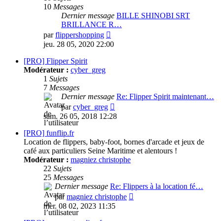
10
Messages
Dernier message
BILLE SHINOBI SRT
BRILLANCE R…
Consulter
par
flippershopping
le
jeu. 28 05, 2020 22:00
dernier
message
[PRO] Flipper Spirit
Modérateur :
cyber_greg
1
Sujets
7
Messages
Dernier message
Re: Flipper Spirit maintenant…
Consulter
par
cyber_greg
le
sam. 26 05, 2018 12:28
dernier
message
[PRO] funflip.fr
Location de flippers, baby-foot, bornes d'arcade et jeux de
café aux particuliers Seine Maritime et alentours !
Modérateur :
magniez christophe
22
Sujets
25
Messages
Dernier message
Re: Flippers à la location fé…
Consulter
par
magniez christophe
le
mer. 08 02, 2023 11:35
dernier