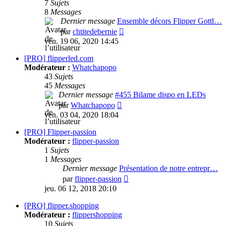
7
Sujets
8
Messages
Dernier message
Ensemble décors Flipper Gottl…
Consulter
par
chtitedebernie
le
ven. 19 06, 2020 14:45
dernier
message
[PRO] flipperled.com
Modérateur :
Whatchapopo
43
Sujets
45
Messages
Dernier message
#455 Bilame dispo en LEDs
Consulter
par
Whatchapopo
le
ven. 03 04, 2020 18:04
dernier
message
[PRO] Flipper-passion
Modérateur :
flipper-passion
1
Sujets
1
Messages
Dernier message
Présentation de notre entrepr…
Consulter
par
flipper-passion
le
jeu. 06 12, 2018 20:10
dernier
message
[PRO] flipper.shopping
Modérateur :
flippershopping
10
Sujets