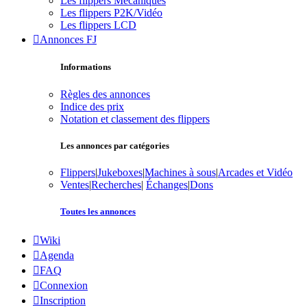
Les flippers Mécaniques
Les flippers P2K/Vidéo
Les flippers LCD
Annonces FJ
Informations
Règles des annonces
Indice des prix
Notation et classement des flippers
Les annonces par catégories
Flippers
|
Jukeboxes
|
Machines à sous
|
Arcades et Vidéo
Ventes
|
Recherches
|
Échanges
|
Dons
Toutes les annonces
Wiki
Agenda
FAQ
Connexion
Inscription