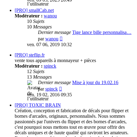
dernier
message
[PRO] smallCab.net
Modérateur :
wanou
10
Sujets
10
Messages
Dernier message
Tige lance bille personnalisa…
Consulter
par
wanou
le
ven. 07 06, 2019 10:32
dernier
message
[PRO] steflip.fr
vente tous appareils à monnayeur + pièces
Modérateur :
spinck
12
Sujets
13
Messages
Dernier message
Mise à jour du 19.02.16
Consulter
par
spinck
le
ven. 19 02, 2016 09:35
dernier
message
[PRO] TOXIC BRAIN
Création, conception et fabrication de décals pour flipper et
bornes d'arcades, originaux, personnalisés. Nous sommes
passionnés par l'univers du flipper et des bornes d'arcades,
c'est pourquoi nous mettons tout en œuvre pour offrir des
décals uniques et de haute qualité qui raviront les amateurs.