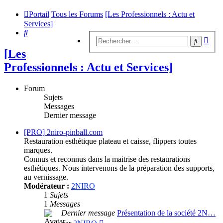
Portail
Tous les Forums
[Les Professionnels : Actu et
Services]
Rechercher
Rech
Recherc
avan
[Les
Professionnels : Actu et Services]
Forum
Sujets
Messages
Dernier message
[PRO] 2niro-pinball.com
Restauration esthétique plateau et caisse, flippers toutes
marques.
Connus et reconnus dans la maitrise des restaurations
esthétiques. Nous intervenons de la préparation des supports,
au vernissage.
Modérateur :
2NIRO
1
Sujets
1
Messages
Dernier message
Présentation de la société 2N…
Consulter