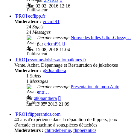
par
2NIRO
le
mar. 02 02, 2016 12:16
dernier
message
[PRO] ecflipp.fr
Modérateur :
ericmf91
24
Sujets
24
Messages
Dernier message
Nouvelles billes Ultra-Glossy…
Consulter
par
ericmf91
le
mer. 15 08, 2018 11:04
dernier
message
[PRO] essonne-loisirs-automatiques.fr
Vente, Achat, Dépannage et Restauration de jukeboxes
Modérateur :
g80panthera
1
Sujets
1
Messages
Dernier message
Présentation de mon Auto
entr…
Consulter
par
g80panthera
le
lun. 13 05, 2013 21:09
dernier
message
[PRO] flipperantics.com
40 ans d'expérience dans la réparation de flippers, jeux
d’arcade et machine à sous,pièces détachées
Modérateurs :
chtitedebernie
,
flipperantics