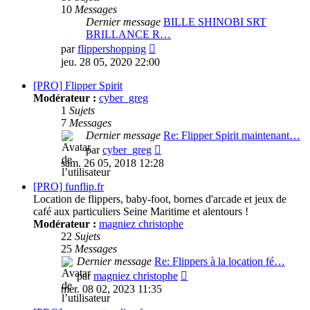
10
Messages
Dernier message
BILLE SHINOBI SRT
BRILLANCE R…
Consulter
par
flippershopping
le
jeu. 28 05, 2020 22:00
dernier
message
[PRO] Flipper Spirit
Modérateur :
cyber_greg
1
Sujets
7
Messages
Dernier message
Re: Flipper Spirit maintenant…
Consulter
par
cyber_greg
le
sam. 26 05, 2018 12:28
dernier
message
[PRO] funflip.fr
Location de flippers, baby-foot, bornes d'arcade et jeux de
café aux particuliers Seine Maritime et alentours !
Modérateur :
magniez christophe
22
Sujets
25
Messages
Dernier message
Re: Flippers à la location fé…
Consulter
par
magniez christophe
le
mer. 08 02, 2023 11:35
dernier