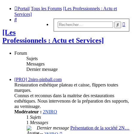
Portail
Tous les Forums
[Les Professionnels : Actu et
Services]
Rechercher
Rech
Recherc
avan
[Les
Professionnels : Actu et Services]
Forum
Sujets
Messages
Dernier message
[PRO] 2niro-pinball.com
Restauration esthétique plateau et caisse, flippers toutes
marques.
Connus et reconnus dans la maitrise des restaurations
esthétiques. Nous intervenons de la préparation des supports,
au vernissage.
Modérateur :
2NIRO
1
Sujets
1
Messages
Dernier message
Présentation de la société 2N…
Consulter