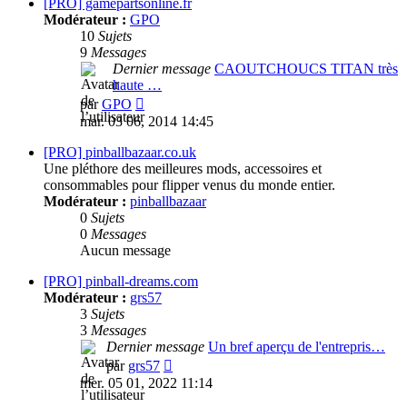
message
[PRO] gamepartsonline.fr
Modérateur :
GPO
10
Sujets
9
Messages
Dernier message
CAOUTCHOUCS TITAN très
haute …
Consulter
par
GPO
le
mar. 03 06, 2014 14:45
dernier
message
[PRO] pinballbazaar.co.uk
Une pléthore des meilleures mods, accessoires et
consommables pour flipper venus du monde entier.
Modérateur :
pinballbazaar
0
Sujets
0
Messages
Aucun message
[PRO] pinball-dreams.com
Modérateur :
grs57
3
Sujets
3
Messages
Dernier message
Un bref aperçu de l'entrepris…
Consulter
par
grs57
le
mer. 05 01, 2022 11:14
dernier