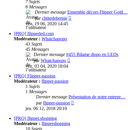
7
Sujets
8
Messages
Dernier message
Ensemble décors Flipper Gottl…
Consulter
par
chtitedebernie
le
ven. 19 06, 2020 14:45
dernier
message
[PRO] flipperled.com
Modérateur :
Whatchapopo
43
Sujets
45
Messages
Dernier message
#455 Bilame dispo en LEDs
Consulter
par
Whatchapopo
le
ven. 03 04, 2020 18:04
dernier
message
[PRO] Flipper-passion
Modérateur :
flipper-passion
1
Sujets
1
Messages
Dernier message
Présentation de notre entrepr…
Consulter
par
flipper-passion
le
jeu. 06 12, 2018 20:10
dernier
message
[PRO] flipper.shopping
Modérateur :
flippershopping
10
Sujets