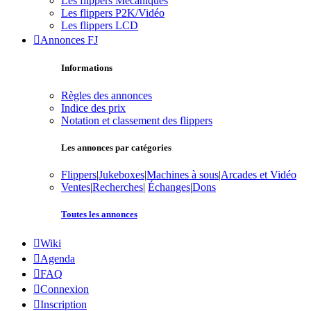
Les flippers Mécaniques
Les flippers P2K/Vidéo
Les flippers LCD
Annonces FJ
Informations
Règles des annonces
Indice des prix
Notation et classement des flippers
Les annonces par catégories
Flippers
|
Jukeboxes
|
Machines à sous
|
Arcades et Vidéo
Ventes
|
Recherches
|
Échanges
|
Dons
Toutes les annonces
Wiki
Agenda
FAQ
Connexion
Inscription