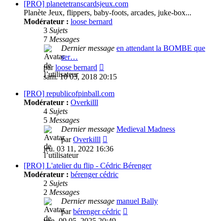
message
[PRO] planetetranscardsjeux.com
Planète Jeux, flippers, baby-foots, arcades, juke-box...
Modérateur :
loose bernard
3
Sujets
7
Messages
Dernier message
en attendant la BOMBE que
ser…
Consulter
par
loose bernard
le
sam. 10 03, 2018 20:15
dernier
message
[PRO] republicofpinball.com
Modérateur :
Overkilll
4
Sujets
5
Messages
Dernier message
Medieval Madness
Consulter
par
Overkilll
le
jeu. 03 11, 2022 16:36
dernier
message
[PRO] L'atelier du flip - Cédric Bérenger
Modérateur :
bérenger cédric
2
Sujets
2
Messages
Dernier message
manuel Bally
Consulter
par
bérenger cédric
le
ven. 09 05, 2025 20:49