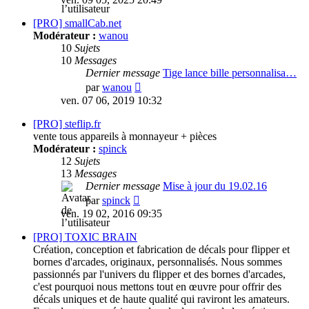
dernier
message
[PRO] smallCab.net
Modérateur :
wanou
10
Sujets
10
Messages
Dernier message
Tige lance bille personnalisa…
Consulter
par
wanou
le
ven. 07 06, 2019 10:32
dernier
message
[PRO] steflip.fr
vente tous appareils à monnayeur + pièces
Modérateur :
spinck
12
Sujets
13
Messages
Dernier message
Mise à jour du 19.02.16
Consulter
par
spinck
le
ven. 19 02, 2016 09:35
dernier
message
[PRO] TOXIC BRAIN
Création, conception et fabrication de décals pour flipper et
bornes d'arcades, originaux, personnalisés. Nous sommes
passionnés par l'univers du flipper et des bornes d'arcades,
c'est pourquoi nous mettons tout en œuvre pour offrir des
décals uniques et de haute qualité qui raviront les amateurs.