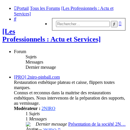
Portail
Tous les Forums
[Les Professionnels : Actu et
Services]
Rechercher
Rech
Recherc
avan
[Les
Professionnels : Actu et Services]
Forum
Sujets
Messages
Dernier message
[PRO] 2niro-pinball.com
Restauration esthétique plateau et caisse, flippers toutes
marques.
Connus et reconnus dans la maitrise des restaurations
esthétiques. Nous intervenons de la préparation des supports,
au vernissage.
Modérateur :
2NIRO
1
Sujets
1
Messages
Dernier message
Présentation de la société 2N…
Consulter