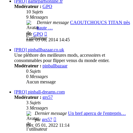
message
[PRO] gamepartsonline.fr
Modérateur :
GPO
10
Sujets
9
Messages
Dernier message
CAOUTCHOUCS TITAN très
haute …
Consulter
par
GPO
le
mar. 03 06, 2014 14:45
dernier
message
[PRO] pinballbazaar.co.uk
Une pléthore des meilleures mods, accessoires et
consommables pour flipper venus du monde entier.
Modérateur :
pinballbazaar
0
Sujets
0
Messages
Aucun message
[PRO] pinball-dreams.com
Modérateur :
grs57
3
Sujets
3
Messages
Dernier message
Un bref aperçu de l'entrepris…
Consulter
par
grs57
le
mer. 05 01, 2022 11:14
dernier