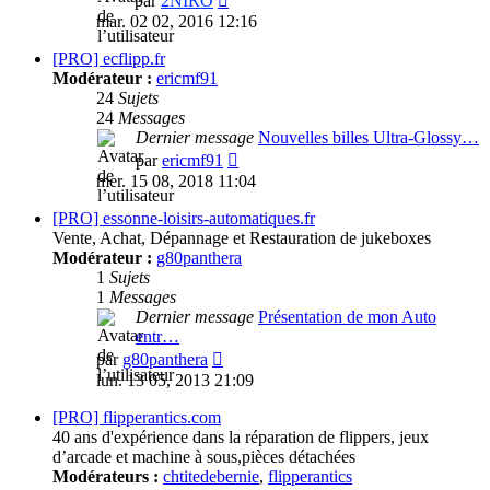
par
2NIRO
le
mar. 02 02, 2016 12:16
dernier
message
[PRO] ecflipp.fr
Modérateur :
ericmf91
24
Sujets
24
Messages
Dernier message
Nouvelles billes Ultra-Glossy…
Consulter
par
ericmf91
le
mer. 15 08, 2018 11:04
dernier
message
[PRO] essonne-loisirs-automatiques.fr
Vente, Achat, Dépannage et Restauration de jukeboxes
Modérateur :
g80panthera
1
Sujets
1
Messages
Dernier message
Présentation de mon Auto
entr…
Consulter
par
g80panthera
le
lun. 13 05, 2013 21:09
dernier
message
[PRO] flipperantics.com
40 ans d'expérience dans la réparation de flippers, jeux
d’arcade et machine à sous,pièces détachées
Modérateurs :
chtitedebernie
,
flipperantics