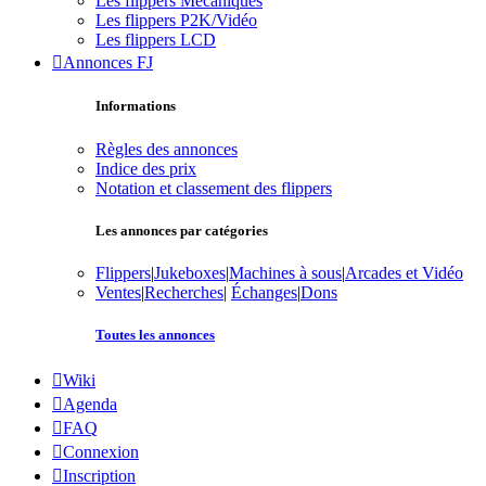
Les flippers Mécaniques
Les flippers P2K/Vidéo
Les flippers LCD
Annonces FJ
Informations
Règles des annonces
Indice des prix
Notation et classement des flippers
Les annonces par catégories
Flippers
|
Jukeboxes
|
Machines à sous
|
Arcades et Vidéo
Ventes
|
Recherches
|
Échanges
|
Dons
Toutes les annonces
Wiki
Agenda
FAQ
Connexion
Inscription