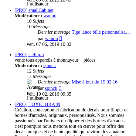
dernier
message
[PRO] smallCab.net
Modérateur :
wanou
10
Sujets
10
Messages
Dernier message
Tige lance bille personnalisa…
Consulter
par
wanou
le
ven. 07 06, 2019 10:32
dernier
message
[PRO] steflip.fr
vente tous appareils à monnayeur + pièces
Modérateur :
spinck
12
Sujets
13
Messages
Dernier message
Mise à jour du 19.02.16
Consulter
par
spinck
le
ven. 19 02, 2016 09:35
dernier
message
[PRO] TOXIC BRAIN
Création, conception et fabrication de décals pour flipper et
bornes d'arcades, originaux, personnalisés. Nous sommes
passionnés par l'univers du flipper et des bornes d'arcades,
c'est pourquoi nous mettons tout en œuvre pour offrir des
décals uniques et de haute qualité qui raviront les amateurs.