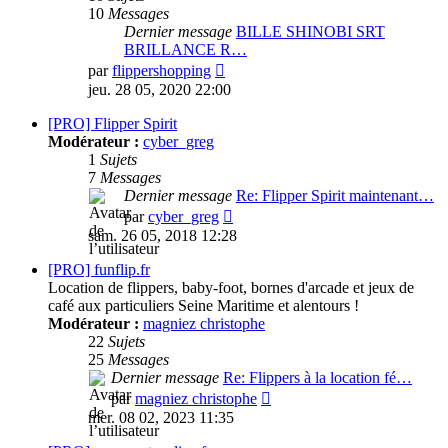
10
Messages
Dernier message
BILLE SHINOBI SRT
BRILLANCE R…
Consulter
par
flippershopping
le
jeu. 28 05, 2020 22:00
dernier
message
[PRO] Flipper Spirit
Modérateur :
cyber_greg
1
Sujets
7
Messages
Dernier message
Re: Flipper Spirit maintenant…
Consulter
par
cyber_greg
le
sam. 26 05, 2018 12:28
dernier
message
[PRO] funflip.fr
Location de flippers, baby-foot, bornes d'arcade et jeux de
café aux particuliers Seine Maritime et alentours !
Modérateur :
magniez christophe
22
Sujets
25
Messages
Dernier message
Re: Flippers à la location fé…
Consulter
par
magniez christophe
le
mer. 08 02, 2023 11:35
dernier