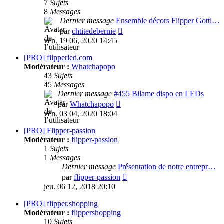
7
Sujets
8
Messages
Dernier message
Ensemble décors Flipper Gottl…
Consulter
par
chtitedebernie
le
ven. 19 06, 2020 14:45
dernier
message
[PRO] flipperled.com
Modérateur :
Whatchapopo
43
Sujets
45
Messages
Dernier message
#455 Bilame dispo en LEDs
Consulter
par
Whatchapopo
le
ven. 03 04, 2020 18:04
dernier
message
[PRO] Flipper-passion
Modérateur :
flipper-passion
1
Sujets
1
Messages
Dernier message
Présentation de notre entrepr…
Consulter
par
flipper-passion
le
jeu. 06 12, 2018 20:10
dernier
message
[PRO] flipper.shopping
Modérateur :
flippershopping
10
Sujets