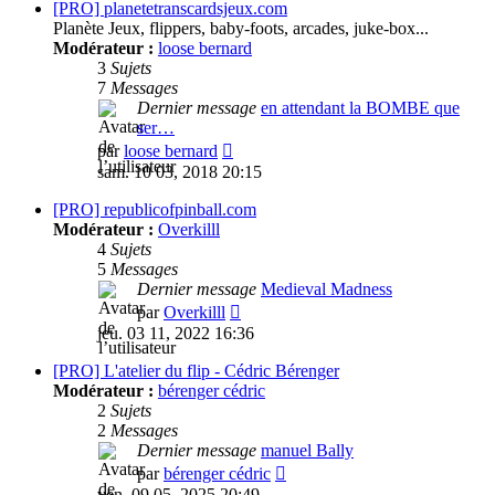
message
[PRO] planetetranscardsjeux.com
Planète Jeux, flippers, baby-foots, arcades, juke-box...
Modérateur :
loose bernard
3
Sujets
7
Messages
Dernier message
en attendant la BOMBE que
ser…
Consulter
par
loose bernard
le
sam. 10 03, 2018 20:15
dernier
message
[PRO] republicofpinball.com
Modérateur :
Overkilll
4
Sujets
5
Messages
Dernier message
Medieval Madness
Consulter
par
Overkilll
le
jeu. 03 11, 2022 16:36
dernier
message
[PRO] L'atelier du flip - Cédric Bérenger
Modérateur :
bérenger cédric
2
Sujets
2
Messages
Dernier message
manuel Bally
Consulter
par
bérenger cédric
le
ven. 09 05, 2025 20:49