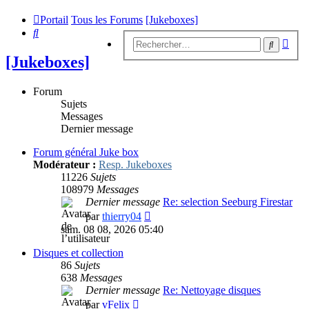
Portail
Tous les Forums
[Jukeboxes]
Rechercher
Rech
Recherc
avan
[Jukeboxes]
Forum
Sujets
Messages
Dernier message
Forum général Juke box
Modérateur :
Resp. Jukeboxes
11226
Sujets
108979
Messages
Dernier message
Re: selection Seeburg Firestar
Consulter
par
thierry04
le
sam. 08 08, 2026 05:40
dernier
message
Disques et collection
86
Sujets
638
Messages
Dernier message
Re: Nettoyage disques
Consulter
par
vFelix