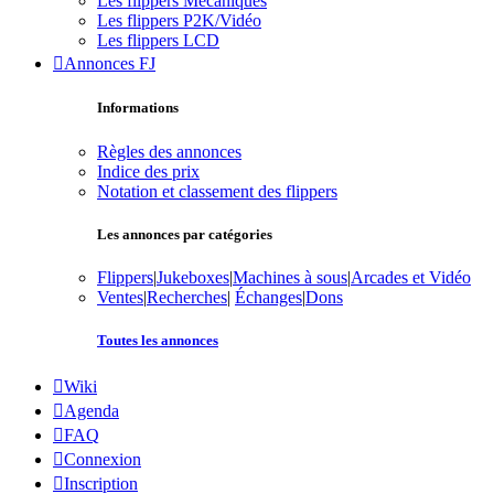
Les flippers Mécaniques
Les flippers P2K/Vidéo
Les flippers LCD
Annonces FJ
Informations
Règles des annonces
Indice des prix
Notation et classement des flippers
Les annonces par catégories
Flippers
|
Jukeboxes
|
Machines à sous
|
Arcades et Vidéo
Ventes
|
Recherches
|
Échanges
|
Dons
Toutes les annonces
Wiki
Agenda
FAQ
Connexion
Inscription