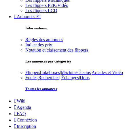
Les flippers Mécaniques
Les flippers P2K/Vidéo
Les flippers LCD
Annonces FJ
Informations
Règles des annonces
Indice des prix
Notation et classement des flippers
Les annonces par catégories
Flippers
|
Jukeboxes
|
Machines à sous
|
Arcades et Vidéo
Ventes
|
Recherches
|
Échanges
|
Dons
Toutes les annonces
Wiki
Agenda
FAQ
Connexion
Inscription