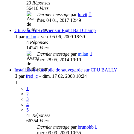
29
Réponses
56416
Vues
Dernier message
par
lpivtt
mer. 04 01, 2017 12:49
Utilisation du clavier sur Eight Ball Champ
par
milan
»
ven. 05 06, 2009 18:39
4
Réponses
14241
Vues
Dernier message
par
milan
mer. 28 05, 2014 19:19
Installation d'une pile de sauvegarde sur CPU BALLY
par
fred_c
»
dim. 17 02, 2008 10:24
1
2
3
4
5
41
Réponses
66354
Vues
Dernier message
par
brunohb
mer. 09 09, 2009 10:55