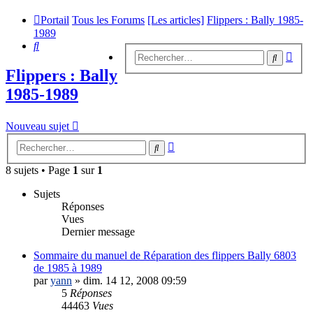
Portail
Tous les Forums
[Les articles]
Flippers : Bally 1985-
1989
Rechercher
Rech
Recherc
avan
Flippers : Bally
1985-1989
Nouveau sujet
Recherche
Rechercher
avancée
8 sujets • Page
1
sur
1
Sujets
Réponses
Vues
Dernier message
Sommaire du manuel de Réparation des flippers Bally 6803
de 1985 à 1989
par
yann
»
dim. 14 12, 2008 09:59
5
Réponses
44463
Vues