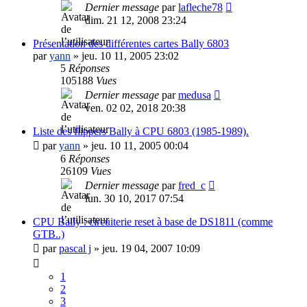
Dernier message
par
lafleche78
dim. 21 12, 2008 23:24
Présentation des différentes cartes Bally 6803
par
yann
»
jeu. 10 11, 2005 23:02
5
Réponses
105188
Vues
Dernier message
par
medusa
ven. 02 02, 2018 20:38
Liste des flippers Bally à CPU 6803 (1985-1989).
par
yann
»
jeu. 10 11, 2005 00:04
6
Réponses
26109
Vues
Dernier message
par
fred_c
lun. 30 10, 2017 07:54
CPU Bally : circuiterie reset à base de DS1811 (comme
GTB..)
par
pascal j
»
jeu. 19 04, 2007 10:09
1
2
3