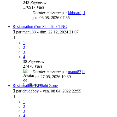
242
Réponses
170917
Vues
Dernier message
par
kbboard
jeu. 06 08, 2026 07:35
Restauration d'un Star Trek TNG
par
manu83
»
dim. 22 12, 2024 21:07
1
2
3
4
38
Réponses
27478
Vues
Dernier message
par
manu83
mer. 27 05, 2026 10:39
Restauration Twilight Zone
par
chudaboy
»
ven. 08 04, 2022 22:55
1
2
3
4