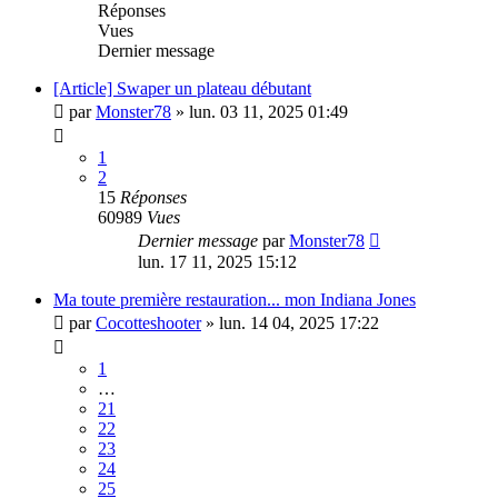
Réponses
Vues
Dernier message
[Article] Swaper un plateau débutant
par
Monster78
»
lun. 03 11, 2025 01:49
1
2
15
Réponses
60989
Vues
Dernier message
par
Monster78
lun. 17 11, 2025 15:12
Ma toute première restauration... mon Indiana Jones
par
Cocotteshooter
»
lun. 14 04, 2025 17:22
1
…
21
22
23
24
25