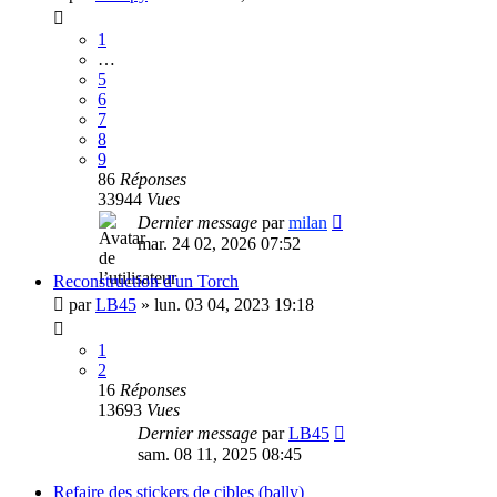
1
…
5
6
7
8
9
86
Réponses
33944
Vues
Dernier message
par
milan
mar. 24 02, 2026 07:52
Reconstruction d'un Torch
par
LB45
»
lun. 03 04, 2023 19:18
1
2
16
Réponses
13693
Vues
Dernier message
par
LB45
sam. 08 11, 2025 08:45
Refaire des stickers de cibles (bally)