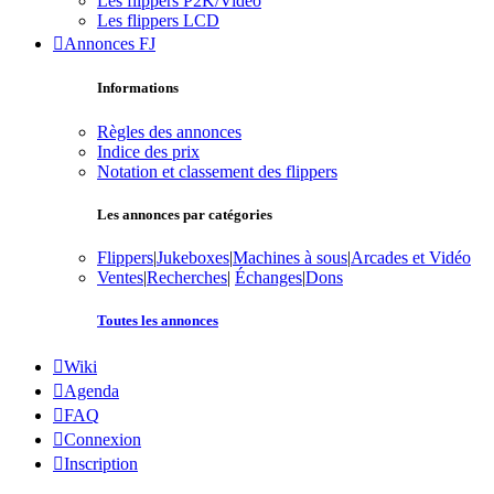
Les flippers P2K/Vidéo
Les flippers LCD
Annonces FJ
Informations
Règles des annonces
Indice des prix
Notation et classement des flippers
Les annonces par catégories
Flippers
|
Jukeboxes
|
Machines à sous
|
Arcades et Vidéo
Ventes
|
Recherches
|
Échanges
|
Dons
Toutes les annonces
Wiki
Agenda
FAQ
Connexion
Inscription