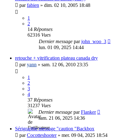
par
fabien
»
dim. 02 10, 2005 18:48
1
2
14
Réponses
62316
Vues
Dernier message
par
john_woo_3
lun. 01 09, 2025 14:44
retouche + vitrification plateau canada dry
par
yann
»
sam. 12 06, 2010 23:35
1
2
3
4
37
Réponses
31237
Vues
Dernier message
par
Flanker
sam. 21 06, 2025 14:36
Sérigraphie message "caution "Backbox
par
Cocotteshooter
»
mer. 09 04, 2025 18:54