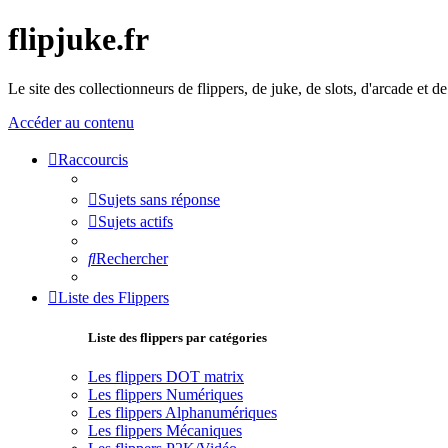
flipjuke.fr
Le site des collectionneurs de flippers, de juke, de slots, d'arcade et d
Accéder au contenu
Raccourcis
Sujets sans réponse
Sujets actifs
Rechercher
Liste des Flippers
Liste des flippers par catégories
Les flippers DOT matrix
Les flippers Numériques
Les flippers Alphanumériques
Les flippers Mécaniques