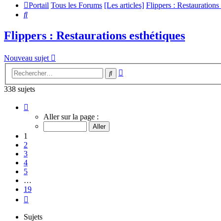
Portail
Tous les Forums
[Les articles]
Flippers : Restaurations
Rechercher
Flippers : Restaurations esthétiques
Nouveau sujet
Recherche
Rechercher
avancée
338 sujets
Page
1
Aller sur la page :
sur
19
1
2
3
4
5
…
19
Suivant
Sujets