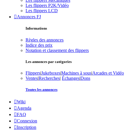
Les flippers Mécaniques
Les flippers P2K/Vidéo
Les flippers LCD
Annonces FJ
Informations
Règles des annonces
Indice des prix
Notation et classement des flippers
Les annonces par catégories
Flippers
|
Jukeboxes
|
Machines à sous
|
Arcades et Vidéo
Ventes
|
Recherches
|
Échanges
|
Dons
Toutes les annonces
Wiki
Agenda
FAQ
Connexion
Inscription