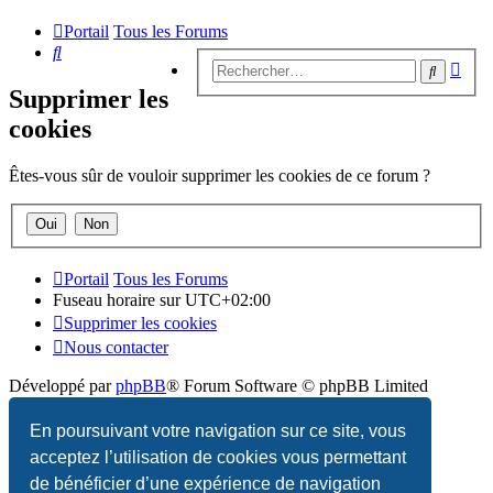
Portail
Tous les Forums
Rechercher
Rech
Recherc
avan
Supprimer les
cookies
Êtes-vous sûr de vouloir supprimer les cookies de ce forum ?
Portail
Tous les Forums
Fuseau horaire sur
UTC+02:00
Supprimer les cookies
Nous contacter
Développé par
phpBB
® Forum Software © phpBB Limited
Traduction française officielle
©
Qiaeru
En poursuivant votre navigation sur ce site, vous
acceptez l’utilisation de cookies vous permettant
Confidentialité
|
Conditions
de bénéficier d’une expérience de navigation