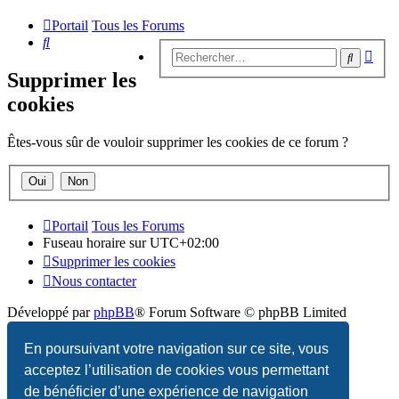
Portail
Tous les Forums
Rechercher
Rech
Recherc
avan
Supprimer les
cookies
Êtes-vous sûr de vouloir supprimer les cookies de ce forum ?
Portail
Tous les Forums
Fuseau horaire sur
UTC+02:00
Supprimer les cookies
Nous contacter
Développé par
phpBB
® Forum Software © phpBB Limited
Traduction française officielle
©
Qiaeru
En poursuivant votre navigation sur ce site, vous
acceptez l’utilisation de cookies vous permettant
Confidentialité
|
Conditions
de bénéficier d’une expérience de navigation