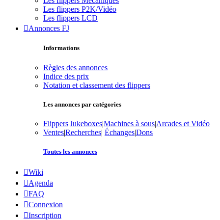
Les flippers Mécaniques
Les flippers P2K/Vidéo
Les flippers LCD
Annonces FJ
Informations
Règles des annonces
Indice des prix
Notation et classement des flippers
Les annonces par catégories
Flippers
|
Jukeboxes
|
Machines à sous
|
Arcades et Vidéo
Ventes
|
Recherches
|
Échanges
|
Dons
Toutes les annonces
Wiki
Agenda
FAQ
Connexion
Inscription