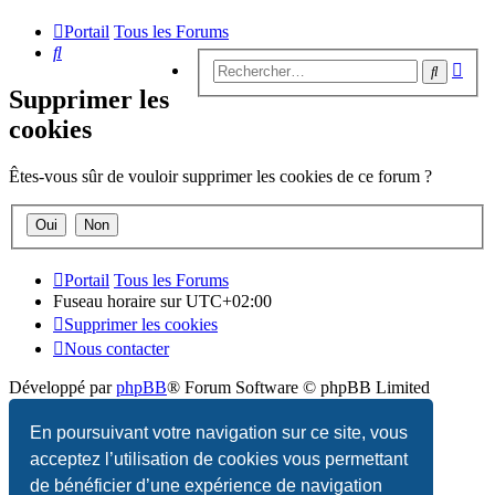
Portail
Tous les Forums
Rechercher
Rech
Recherc
avan
Supprimer les
cookies
Êtes-vous sûr de vouloir supprimer les cookies de ce forum ?
Portail
Tous les Forums
Fuseau horaire sur
UTC+02:00
Supprimer les cookies
Nous contacter
Développé par
phpBB
® Forum Software © phpBB Limited
Traduction française officielle
©
Qiaeru
En poursuivant votre navigation sur ce site, vous
acceptez l’utilisation de cookies vous permettant
Confidentialité
|
Conditions
de bénéficier d’une expérience de navigation