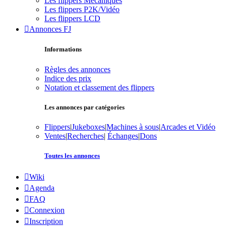
Les flippers Mécaniques
Les flippers P2K/Vidéo
Les flippers LCD
Annonces FJ
Informations
Règles des annonces
Indice des prix
Notation et classement des flippers
Les annonces par catégories
Flippers
|
Jukeboxes
|
Machines à sous
|
Arcades et Vidéo
Ventes
|
Recherches
|
Échanges
|
Dons
Toutes les annonces
Wiki
Agenda
FAQ
Connexion
Inscription