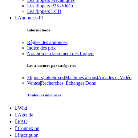
Les flippers Mécaniques
Les flippers P2K/Vidéo
Les flippers LCD
Annonces FJ
Informations
Règles des annonces
Indice des prix
Notation et classement des flippers
Les annonces par catégories
Flippers
|
Jukeboxes
|
Machines à sous
|
Arcades et Vidéo
Ventes
|
Recherches
|
Échanges
|
Dons
Toutes les annonces
Wiki
Agenda
FAQ
Connexion
Inscription