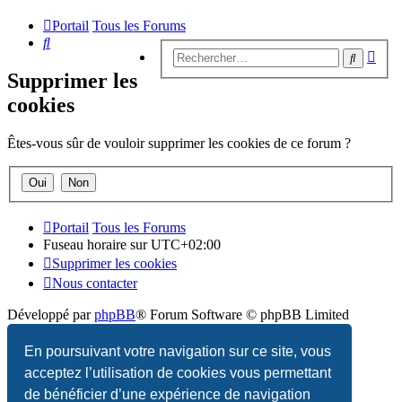
Portail
Tous les Forums
Rechercher
Rech
Recherc
avan
Supprimer les
cookies
Êtes-vous sûr de vouloir supprimer les cookies de ce forum ?
Portail
Tous les Forums
Fuseau horaire sur
UTC+02:00
Supprimer les cookies
Nous contacter
Développé par
phpBB
® Forum Software © phpBB Limited
Traduction française officielle
©
Qiaeru
En poursuivant votre navigation sur ce site, vous
acceptez l’utilisation de cookies vous permettant
Confidentialité
|
Conditions
de bénéficier d’une expérience de navigation