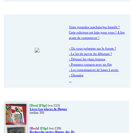
Nouveau ici ?
Votre première machine/jeu bientôt ?
Cette rubrique est faite pour vous ! A lire
avant de commencer !
- Où vous présenter sur le forum ?
- Le kit de survie du débutant ?
- Déjouer les plans foireux
- Premiers contacts avec un flip
- Les connaissances de bases à avoir.
- Glossaire
Dernières Petites Annonces
[Don]
[Flip]
(vu:153)
Livre Les glaces de flipper
(milan 30)
[Rech]
[Flip]
(vu:139)
Recherche notice flipper sky fly