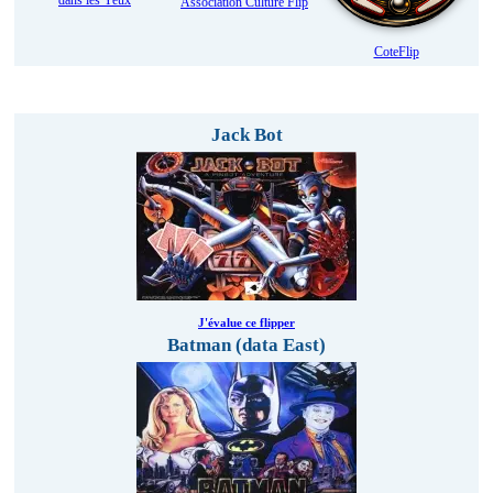
dans les Yeux
Association Culture Flip
CoteFlip
Evaluez et participez au classement des flippers !
Jack Bot
J'évalue ce flipper
Batman (data East)