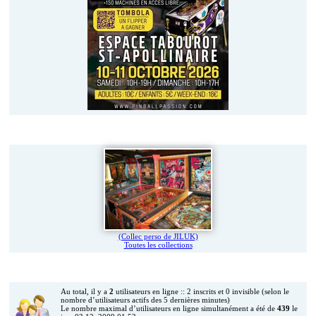
Vos jeux en photos
(Collec perso de JILUK)
Toutes les collections
Qui est en ligne ?
Au total, il y a
2
utilisateurs en ligne :: 2 inscrits et 0 invisible (selon le
nombre d’utilisateurs actifs des 5 dernières minutes)
Le nombre maximal d’utilisateurs en ligne simultanément a été de
439
le