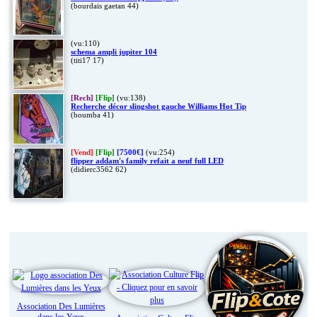
(bourdais gaetan 44)
(vu:110)
schema ampli jupiter 104
(titi17 17)
[Rech]
[Flip]
(vu:138)
Recherche décor slingshot gauche Williams Hot Tip
(boumba 41)
[Vend]
[Flip]
[7500€]
(vu:254)
flipper addam's family refait a neuf full LED
(didierc3562 62)
Liens
Association Des Lumières