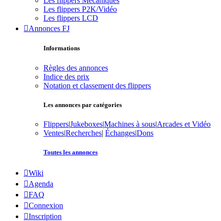
Les flippers Mécaniques
Les flippers P2K/Vidéo
Les flippers LCD
Annonces FJ
Informations
Règles des annonces
Indice des prix
Notation et classement des flippers
Les annonces par catégories
Flippers
|
Jukeboxes
|
Machines à sous
|
Arcades et Vidéo
Ventes
|
Recherches
|
Échanges
|
Dons
Toutes les annonces
Wiki
Agenda
FAQ
Connexion
Inscription