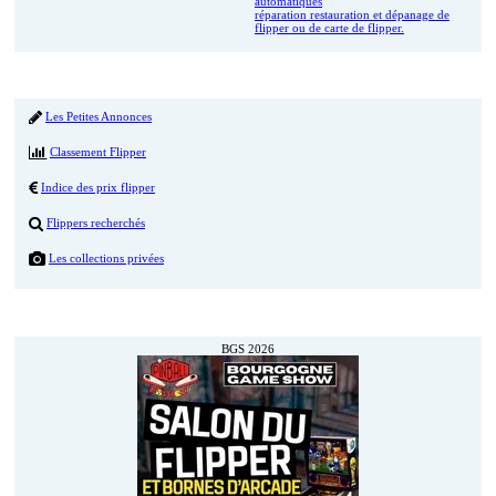
automatiques
réparation restauration et dépanage de
flipper ou de carte de flipper.
Menu
Les Petites Annonces
Classement Flipper
Indice des prix flipper
Flippers recherchés
Les collections privées
Prochainement
BGS 2026