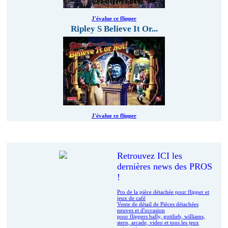
J'évalue ce flipper
Ripley S Believe It Or...
J'évalue ce flipper
Le coin des pros
Retrouvez ICI les
dernières news des PROS
!
Pro de la pièce détachée pour flipper et
jeux de café
Vente de détail de Pièces détachées
neuves et d'occasion
pour flippers bally, gottlieb, williams,
stern, arcade, video et tous les jeux