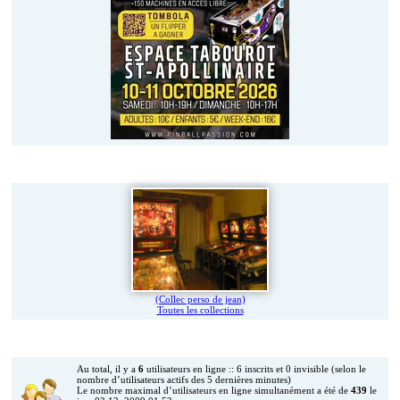
Vos jeux en photos
(Collec perso de jean)
Toutes les collections
Qui est en ligne ?
Au total, il y a
6
utilisateurs en ligne :: 6 inscrits et 0 invisible (selon le
nombre d’utilisateurs actifs des 5 dernières minutes)
Le nombre maximal d’utilisateurs en ligne simultanément a été de
439
le