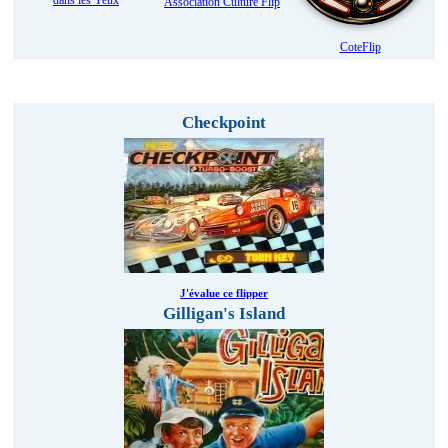
dans les Yeux
Association Culture Flip
CoteFlip
Evaluez et participez au classement des flippers !
Checkpoint
J'évalue ce flipper
Gilligan's Island