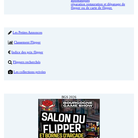
automatiques
réparation restauration et dépanage de
flipper ou de carte de flipper.
Menu
Les Petites Annonces
Classement Flipper
Indice des prix flipper
Flippers recherchés
Les collections privées
Prochainement
BGS 2026