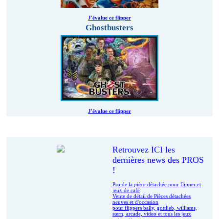
J'évalue ce flipper
Ghostbusters
J'évalue ce flipper
Le coin des pros
Retrouvez ICI les
dernières news des PROS
!
Pro de la pièce détachée pour flipper et
jeux de café
Vente de détail de Pièces détachées
neuves et d'occasion
pour flippers bally, gottlieb, williams,
stern, arcade, video et tous les jeux