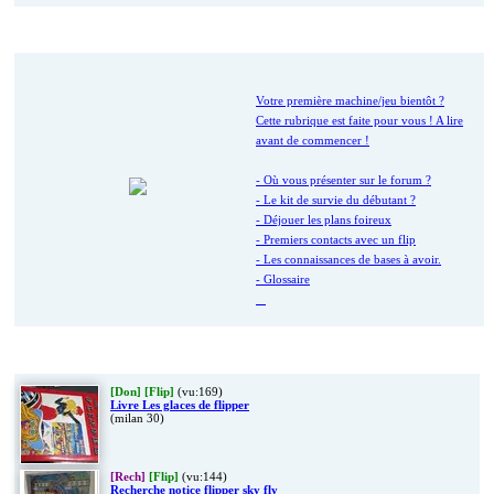
Nouveau ici ?
Votre première machine/jeu bientôt ?
Cette rubrique est faite pour vous ! A lire
avant de commencer !
- Où vous présenter sur le forum ?
- Le kit de survie du débutant ?
- Déjouer les plans foireux
- Premiers contacts avec un flip
- Les connaissances de bases à avoir.
- Glossaire
Dernières Petites Annonces
[Don]
[Flip]
(vu:169)
Livre Les glaces de flipper
(milan 30)
[Rech]
[Flip]
(vu:144)
Recherche notice flipper sky fly