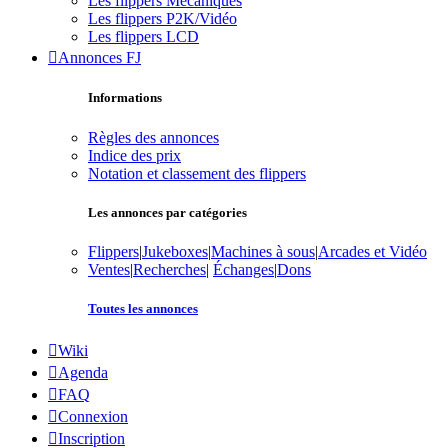
Les flippers Mécaniques
Les flippers P2K/Vidéo
Les flippers LCD
Annonces FJ
Informations
Règles des annonces
Indice des prix
Notation et classement des flippers
Les annonces par catégories
Flippers
|
Jukeboxes
|
Machines à sous
|
Arcades et Vidéo
Ventes
|
Recherches
|
Échanges
|
Dons
Toutes les annonces
Wiki
Agenda
FAQ
Connexion
Inscription