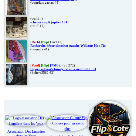
(bourdais gaetan 44)
(vu:114)
schema ampli jupiter 104
(titi17 17)
[Rech]
[Flip]
(vu:142)
Recherche décor slingshot gauche Williams Hot Tip
(boumba 41)
[Vend]
[Flip]
[7500€]
(vu:272)
flipper addam's family refait a neuf full LED
(didierc3562 62)
Liens
Association Des Lumières