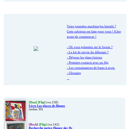
Nouveau ici ?
Votre première machine/jeu bientôt ?
Cette rubrique est faite pour vous ! A lire
avant de commencer !
- Où vous présenter sur le forum ?
- Le kit de survie du débutant ?
- Déjouer les plans foireux
- Premiers contacts avec un flip
- Les connaissances de bases à avoir.
- Glossaire
Dernières Petites Annonces
[Don]
[Flip]
(vu:158)
Livre Les glaces de flipper
(milan 30)
[Rech]
[Flip]
(vu:142)
Recherche notice flipper sky fly