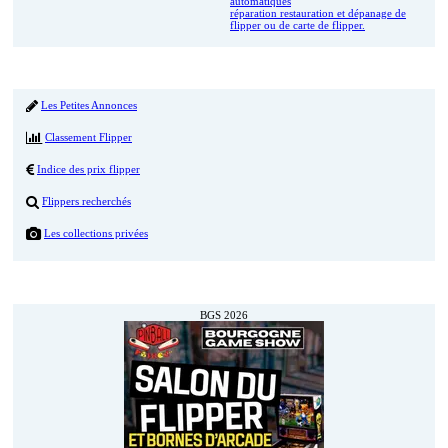
automatiques
réparation restauration et dépanage de
flipper ou de carte de flipper.
Menu
Les Petites Annonces
Classement Flipper
Indice des prix flipper
Flippers recherchés
Les collections privées
Prochainement
BGS 2026