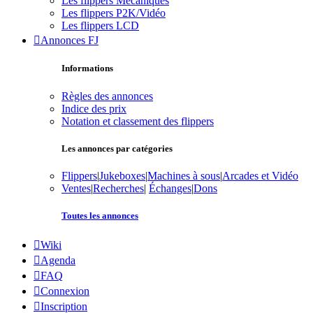
Les flippers Mécaniques
Les flippers P2K/Vidéo
Les flippers LCD
Annonces FJ
Informations
Règles des annonces
Indice des prix
Notation et classement des flippers
Les annonces par catégories
Flippers
|
Jukeboxes
|
Machines à sous
|
Arcades et Vidéo
Ventes
|
Recherches
|
Échanges
|
Dons
Toutes les annonces
Wiki
Agenda
FAQ
Connexion
Inscription