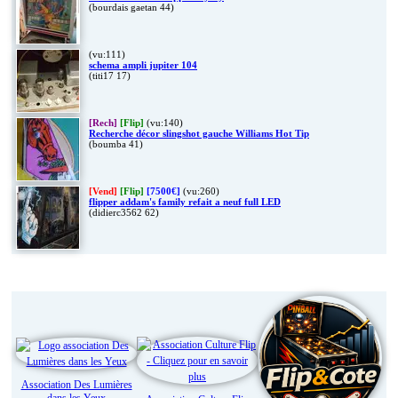
(bourdais gaetan 44)
(vu:111)
schema ampli jupiter 104
(titi17 17)
[Rech]
[Flip]
(vu:140)
Recherche décor slingshot gauche Williams Hot Tip
(boumba 41)
[Vend]
[Flip]
[7500€]
(vu:260)
flipper addam's family refait a neuf full LED
(didierc3562 62)
Liens
Association Des Lumières