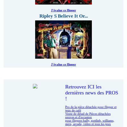
J'évalue ce flipper
Ripley S Believe It Or...
J'évalue ce flipper
Le coin des pros
Retrouvez ICI les
dernières news des PROS
!
Pro de la pièce détachée pour flipper et
jeux de café
Vente de détail de Pièces détachées
neuves et d'occasion
pour flippers bally, gottlieb, williams,
stern, arcade, video et tous les jeux