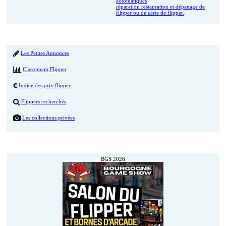
automatiques
réparation restauration et dépanage de
flipper ou de carte de flipper.
Menu
Les Petites Annonces
Classement Flipper
Indice des prix flipper
Flippers recherchés
Les collections privées
Prochainement
BGS 2026