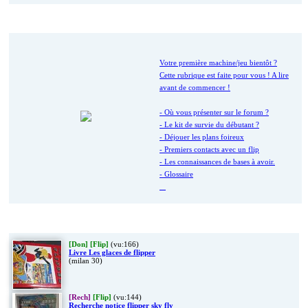
Nouveau ici ?
Votre première machine/jeu bientôt ?
Cette rubrique est faite pour vous ! A lire
avant de commencer !
- Où vous présenter sur le forum ?
- Le kit de survie du débutant ?
- Déjouer les plans foireux
- Premiers contacts avec un flip
- Les connaissances de bases à avoir.
- Glossaire
Dernières Petites Annonces
[Don]
[Flip]
(vu:166)
Livre Les glaces de flipper
(milan 30)
[Rech]
[Flip]
(vu:144)
Recherche notice flipper sky fly