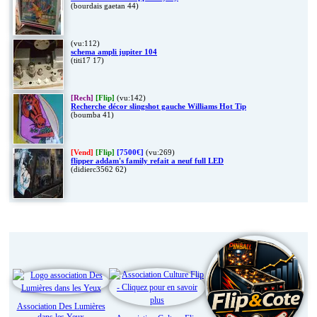
(bourdais gaetan 44)
(vu:112)
schema ampli jupiter 104
(titi17 17)
[Rech]
[Flip]
(vu:142)
Recherche décor slingshot gauche Williams Hot Tip
(boumba 41)
[Vend]
[Flip]
[7500€]
(vu:269)
flipper addam's family refait a neuf full LED
(didierc3562 62)
Liens
Association Des Lumières