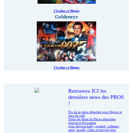
J'évalue ce flipper
Goldeneye
J'évalue ce flipper
Le coin des pros
Retrouvez ICI les
dernières news des PROS
!
Pro de la pièce détachée pour flipper et
jeux de café
Vente de détail de Pièces détachées
neuves et d'occasion
pour flippers bally, gottlieb, williams,
stern, arcade, video et tous les jeux