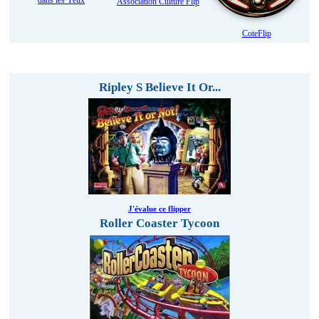
dans les Yeux
Association Culture Flip
CoteFlip
Evaluez et participez au classement des flippers !
Ripley S Believe It Or...
J'évalue ce flipper
Roller Coaster Tycoon