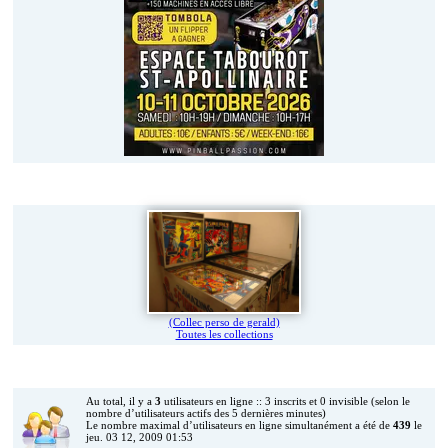
Vos jeux en photos
(Collec perso de gerald)
Toutes les collections
Qui est en ligne ?
Au total, il y a
3
utilisateurs en ligne :: 3 inscrits et 0 invisible (selon le
nombre d’utilisateurs actifs des 5 dernières minutes)
Le nombre maximal d’utilisateurs en ligne simultanément a été de
439
le
jeu. 03 12, 2009 01:53