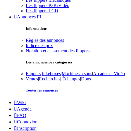
Les flippers Mécaniques
Les flippers P2K/Vidéo
Les flippers LCD
Annonces FJ
Informations
Règles des annonces
Indice des prix
Notation et classement des flippers
Les annonces par catégories
Flippers
|
Jukeboxes
|
Machines à sous
|
Arcades et Vidéo
Ventes
|
Recherches
|
Échanges
|
Dons
Toutes les annonces
Wiki
Agenda
FAQ
Connexion
Inscription