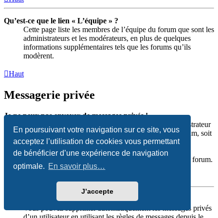
Qu’est-ce que le lien « L’équipe » ?
Cette page liste les membres de l’équipe du forum que sont les
administrateurs et les modérateurs, en plus de quelques
informations supplémentaires tels que les forums qu’ils
modèrent.
Haut
Messagerie privée
Je ne peux pas envoyer de messages privés !
Soit vous n’êtes pas inscrit et connecté, soit un administrateur
En poursuivant votre navigation sur ce site, vous
a désactivé entièrement la messagerie privée sur le forum, soit
acceptez l’utilisation de cookies vous permettant
un administrateur ou un modérateur a décidé de vous
empêcher d’envoyer des messages privés. Pour plus
de bénéficier d’une expérience de navigation
d’informations, veuillez contacter un administrateur du forum.
optimale.
En savoir plus…
Haut
J’accepte
Je continue à recevoir des messages privés non sollicités !
Vous pouvez supprimer automatiquement les messages privés
d’un utilisateur en utilisant les règles de messages depuis le