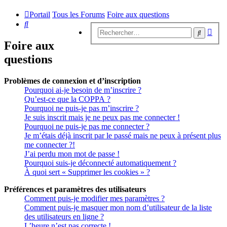
Portail
Tous les Forums
Foire aux questions
Rechercher
Rech
Recherc
avan
Foire aux
questions
Problèmes de connexion et d’inscription
Pourquoi ai-je besoin de m’inscrire ?
Qu’est-ce que la COPPA ?
Pourquoi ne puis-je pas m’inscrire ?
Je suis inscrit mais je ne peux pas me connecter !
Pourquoi ne puis-je pas me connecter ?
Je m’étais déjà inscrit par le passé mais ne peux à présent plus
me connecter ?!
J’ai perdu mon mot de passe !
Pourquoi suis-je déconnecté automatiquement ?
À quoi sert « Supprimer les cookies » ?
Préférences et paramètres des utilisateurs
Comment puis-je modifier mes paramètres ?
Comment puis-je masquer mon nom d’utilisateur de la liste
des utilisateurs en ligne ?
L’heure n’est pas correcte !