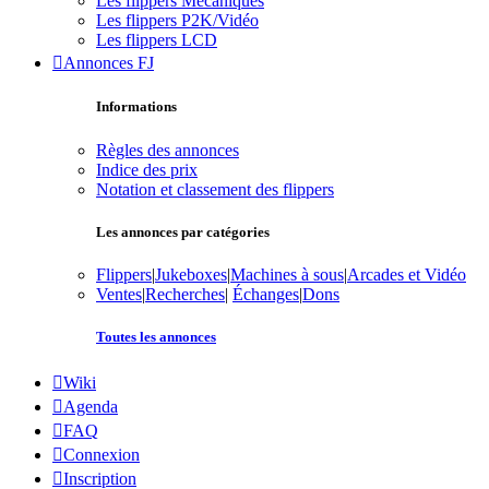
Les flippers Mécaniques
Les flippers P2K/Vidéo
Les flippers LCD
Annonces FJ
Informations
Règles des annonces
Indice des prix
Notation et classement des flippers
Les annonces par catégories
Flippers
|
Jukeboxes
|
Machines à sous
|
Arcades et Vidéo
Ventes
|
Recherches
|
Échanges
|
Dons
Toutes les annonces
Wiki
Agenda
FAQ
Connexion
Inscription