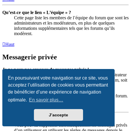
Qu’est-ce que le lien « L’équipe » ?
Cette page liste les membres de l’équipe du forum que sont les
administrateurs et les modérateurs, en plus de quelques
informations supplémentaires tels que les forums qu’ils
modèrent.
Haut
Messagerie privée
Je ne peux pas envoyer de messages privés !
Soit vous n’êtes pas inscrit et connecté, soit un administrateur
En poursuivant votre navigation sur ce site, vous
a désactivé entièrement la messagerie privée sur le forum, soit
acceptez l’utilisation de cookies vous permettant
un administrateur ou un modérateur a décidé de vous
empêcher d’envoyer des messages privés. Pour plus
de bénéficier d’une expérience de navigation
d’informations, veuillez contacter un administrateur du forum.
optimale.
En savoir plus…
Haut
J’accepte
Je continue à recevoir des messages privés non sollicités !
Vous pouvez supprimer automatiquement les messages privés
d’un utilisateur en utilisant les règles de messages depuis le