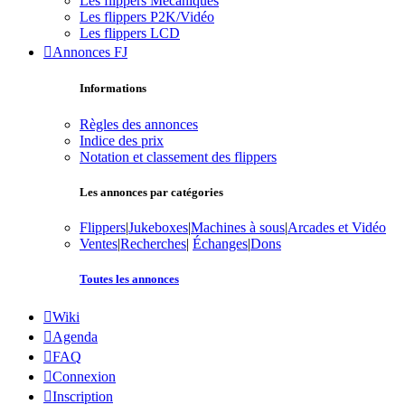
Les flippers Mécaniques
Les flippers P2K/Vidéo
Les flippers LCD
Annonces FJ
Informations
Règles des annonces
Indice des prix
Notation et classement des flippers
Les annonces par catégories
Flippers
|
Jukeboxes
|
Machines à sous
|
Arcades et Vidéo
Ventes
|
Recherches
|
Échanges
|
Dons
Toutes les annonces
Wiki
Agenda
FAQ
Connexion
Inscription