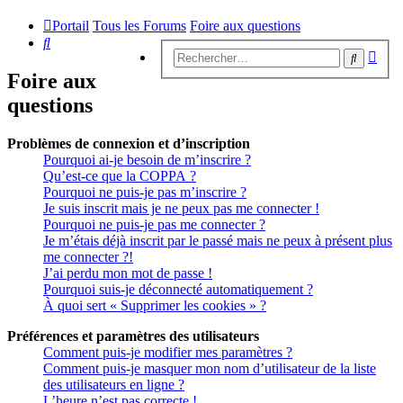
Portail
Tous les Forums
Foire aux questions
Rechercher
Rech
Recherc
avan
Foire aux
questions
Problèmes de connexion et d’inscription
Pourquoi ai-je besoin de m’inscrire ?
Qu’est-ce que la COPPA ?
Pourquoi ne puis-je pas m’inscrire ?
Je suis inscrit mais je ne peux pas me connecter !
Pourquoi ne puis-je pas me connecter ?
Je m’étais déjà inscrit par le passé mais ne peux à présent plus
me connecter ?!
J’ai perdu mon mot de passe !
Pourquoi suis-je déconnecté automatiquement ?
À quoi sert « Supprimer les cookies » ?
Préférences et paramètres des utilisateurs
Comment puis-je modifier mes paramètres ?
Comment puis-je masquer mon nom d’utilisateur de la liste
des utilisateurs en ligne ?
L’heure n’est pas correcte !