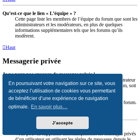
Qu’est-ce que le lien « L’équipe » ?
Cette page liste les membres de l’équipe du forum que sont les
administrateurs et les modérateurs, en plus de quelques
informations supplémentaires tels que les forums qu’ils
modèrent.
Haut
Messagerie privée
Je ne peux pas envoyer de messages privés !
Soit vous n’êtes pas inscrit et connecté, soit un administrateur
En poursuivant votre navigation sur ce site, vous
a désactivé entièrement la messagerie privée sur le forum, soit
acceptez l’utilisation de cookies vous permettant
un administrateur ou un modérateur a décidé de vous
empêcher d’envoyer des messages privés. Pour plus
de bénéficier d’une expérience de navigation
d’informations, veuillez contacter un administrateur du forum.
optimale.
En savoir plus…
Haut
J’accepte
Je continue à recevoir des messages privés non sollicités !
Vous pouvez supprimer automatiquement les messages privés
d’un utilisateur en utilisant les règles de messages depuis le