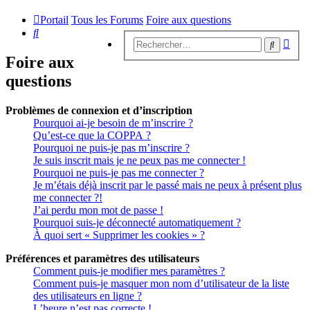
Portail
Tous les Forums
Foire aux questions
Rechercher
Rech
Recherc
avan
Foire aux
questions
Problèmes de connexion et d’inscription
Pourquoi ai-je besoin de m’inscrire ?
Qu’est-ce que la COPPA ?
Pourquoi ne puis-je pas m’inscrire ?
Je suis inscrit mais je ne peux pas me connecter !
Pourquoi ne puis-je pas me connecter ?
Je m’étais déjà inscrit par le passé mais ne peux à présent plus
me connecter ?!
J’ai perdu mon mot de passe !
Pourquoi suis-je déconnecté automatiquement ?
À quoi sert « Supprimer les cookies » ?
Préférences et paramètres des utilisateurs
Comment puis-je modifier mes paramètres ?
Comment puis-je masquer mon nom d’utilisateur de la liste
des utilisateurs en ligne ?
L’heure n’est pas correcte !