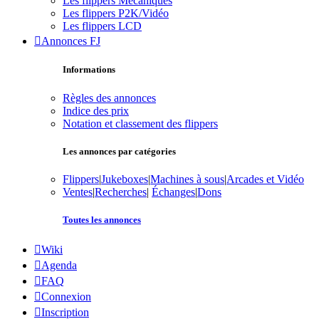
Les flippers Mécaniques
Les flippers P2K/Vidéo
Les flippers LCD
Annonces FJ
Informations
Règles des annonces
Indice des prix
Notation et classement des flippers
Les annonces par catégories
Flippers
|
Jukeboxes
|
Machines à sous
|
Arcades et Vidéo
Ventes
|
Recherches
|
Échanges
|
Dons
Toutes les annonces
Wiki
Agenda
FAQ
Connexion
Inscription