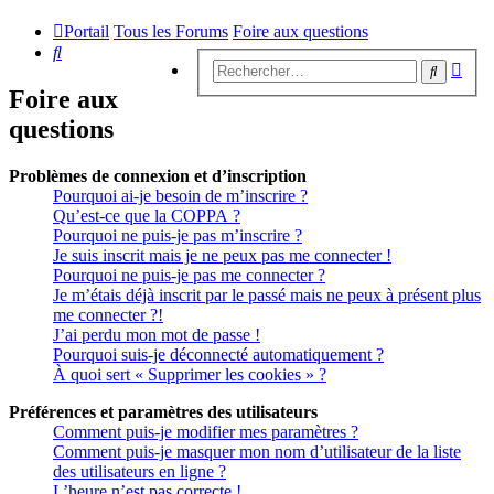
Portail
Tous les Forums
Foire aux questions
Rechercher
Rech
Recherc
avan
Foire aux
questions
Problèmes de connexion et d’inscription
Pourquoi ai-je besoin de m’inscrire ?
Qu’est-ce que la COPPA ?
Pourquoi ne puis-je pas m’inscrire ?
Je suis inscrit mais je ne peux pas me connecter !
Pourquoi ne puis-je pas me connecter ?
Je m’étais déjà inscrit par le passé mais ne peux à présent plus
me connecter ?!
J’ai perdu mon mot de passe !
Pourquoi suis-je déconnecté automatiquement ?
À quoi sert « Supprimer les cookies » ?
Préférences et paramètres des utilisateurs
Comment puis-je modifier mes paramètres ?
Comment puis-je masquer mon nom d’utilisateur de la liste
des utilisateurs en ligne ?
L’heure n’est pas correcte !