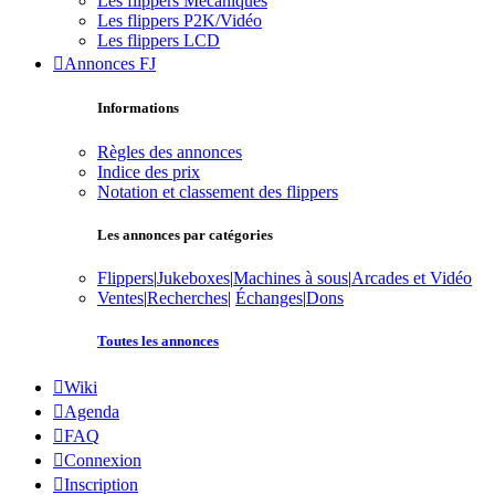
Les flippers Mécaniques
Les flippers P2K/Vidéo
Les flippers LCD
Annonces FJ
Informations
Règles des annonces
Indice des prix
Notation et classement des flippers
Les annonces par catégories
Flippers
|
Jukeboxes
|
Machines à sous
|
Arcades et Vidéo
Ventes
|
Recherches
|
Échanges
|
Dons
Toutes les annonces
Wiki
Agenda
FAQ
Connexion
Inscription