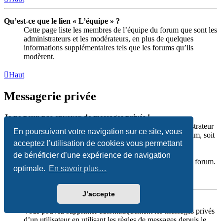
Qu’est-ce que le lien « L’équipe » ?
Cette page liste les membres de l’équipe du forum que sont les
administrateurs et les modérateurs, en plus de quelques
informations supplémentaires tels que les forums qu’ils
modèrent.
Haut
Messagerie privée
Je ne peux pas envoyer de messages privés !
Soit vous n’êtes pas inscrit et connecté, soit un administrateur
En poursuivant votre navigation sur ce site, vous
a désactivé entièrement la messagerie privée sur le forum, soit
acceptez l’utilisation de cookies vous permettant
un administrateur ou un modérateur a décidé de vous
empêcher d’envoyer des messages privés. Pour plus
de bénéficier d’une expérience de navigation
d’informations, veuillez contacter un administrateur du forum.
optimale.
En savoir plus…
Haut
J’accepte
Je continue à recevoir des messages privés non sollicités !
Vous pouvez supprimer automatiquement les messages privés
d’un utilisateur en utilisant les règles de messages depuis le