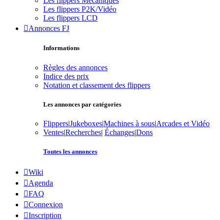
Les flippers Mécaniques
Les flippers P2K/Vidéo
Les flippers LCD
Annonces FJ
Informations
Règles des annonces
Indice des prix
Notation et classement des flippers
Les annonces par catégories
Flippers
|
Jukeboxes
|
Machines à sous
|
Arcades et Vidéo
Ventes
|
Recherches
|
Échanges
|
Dons
Toutes les annonces
Wiki
Agenda
FAQ
Connexion
Inscription